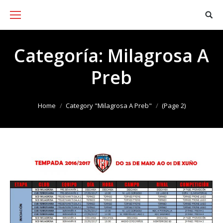
Categoría:
Milagrosa A
Preb
You are here:
Home
Category "Milagrosa A Preb"
(Page 2)