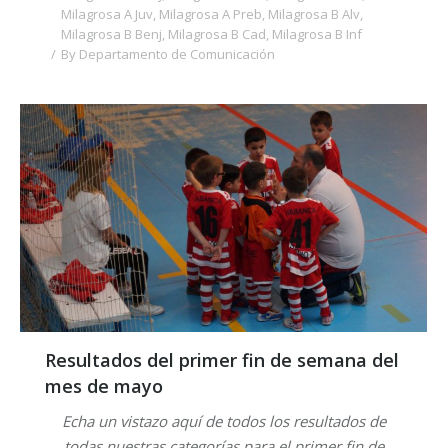
Milagrosa A Juv
,
Milagrosa A Preb
,
Milagrosa B Alv
,
Milagrosa B Benj
,
Milagrosa B Cad
,
Milagrosa B Inf
By
Departamento de Comunicación
Resultados del primer fin de semana del
mes de mayo
Echa un vistazo aquí de todos los resultados de
todas nuestras categorías para el primer fin de