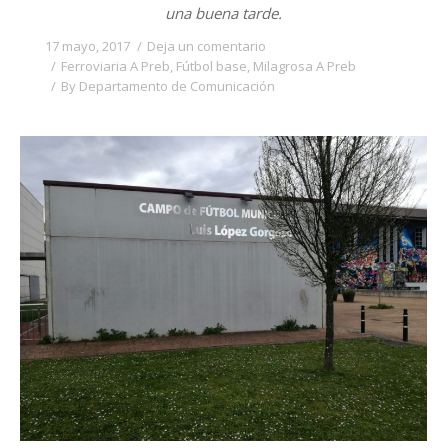
una buena tarde.
17 mayo, 2017
Deja un comentario
Ferroviaria A Preb
,
Fútbol base
,
Milagrosa A Preb
By
Departamento de Comunicación