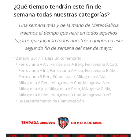
¿Qué tiempo tendrán este fin de
semana todas nuestras categorías?
Una semana más y de la mano de MeteoGalicia
traemos el tiempo que hará en todos aquellos
lugares que jugarán todos nuestros equipos en este
segundo fin de semana del mes de mayo:
12 mayo, 2017
Deja un comentario
Ferroviaria A Alv
,
Ferroviaria A Benj
,
Ferroviaria A Cad
,
Ferroviaria A Inf
,
Ferroviaria A Preb
,
Ferroviaria B Alv
,
Ferroviaria B Benj
,
Fútbol base
,
Milagrosa A Alv
,
Milagrosa A Benj
,
Milagrosa A Cad
,
Milagrosa A Inf
,
Milagrosa A Juv
,
Milagrosa A Preb
,
Milagrosa B Alv
,
Milagrosa B Benj
,
Milagrosa B Cad
,
Milagrosa B Inf
By
Departamento de Comunicación