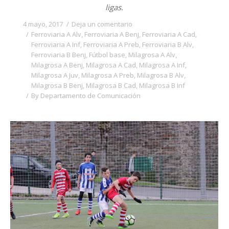
ligas.
4 mayo, 2017
Deja un comentario
Ferroviaria A Alv
,
Ferroviaria A Benj
,
Ferroviaria A Cad
,
Ferroviaria A Inf
,
Ferroviaria A Preb
,
Ferroviaria B Alv
,
Ferroviaria B Benj
,
Fútbol base
,
Milagrosa A Alv
,
Milagrosa A Benj
,
Milagrosa A Cad
,
Milagrosa A Inf
,
Milagrosa A Juv
,
Milagrosa A Preb
,
Milagrosa B Alv
,
Milagrosa B Benj
,
Milagrosa B Cad
,
Milagrosa B Inf
By
Departamento de Comunicación