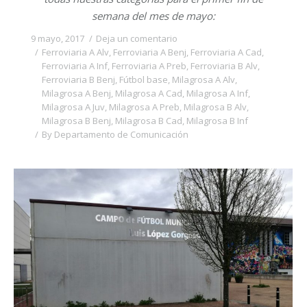
semana del mes de mayo:
9 mayo, 2017
Deja un comentario
Ferroviaria A Alv
,
Ferroviaria A Benj
,
Ferroviaria A Cad
,
Ferroviaria A Inf
,
Ferroviaria A Preb
,
Ferroviaria B Alv
,
Ferroviaria B Benj
,
Fútbol base
,
Milagrosa A Alv
,
Milagrosa A Benj
,
Milagrosa A Cad
,
Milagrosa A Inf
,
Milagrosa A Juv
,
Milagrosa A Preb
,
Milagrosa B Alv
,
Milagrosa B Benj
,
Milagrosa B Cad
,
Milagrosa B Inf
By
Departamento de Comunicación