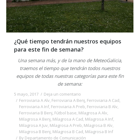
¿Qué tiempo tendrán nuestros equipos
para este fin de semana?
Una semana más, y de la mano de MeteoGalicia,
traemos el tiempo que tendrán todos nuestros
equipos de todas nuestras categorías para este fin
de semana:
5 mayo, 2017
Deja un comentario
Ferroviaria A Alv
,
Ferroviaria A Benj
,
Ferroviaria A Cad
,
Ferroviaria A Inf
,
Ferroviaria A Preb
,
Ferroviaria B Alv
,
Ferroviaria B Benj
,
Fútbol base
,
Milagrosa A Alv
,
Milagrosa A Benj
,
Milagrosa A Cad
,
Milagrosa A Inf
,
Milagrosa A Juv
,
Milagrosa A Preb
,
Milagrosa B Alv
,
Milagrosa B Benj
,
Milagrosa B Cad
,
Milagrosa B Inf
By
Departamento de Comunicación