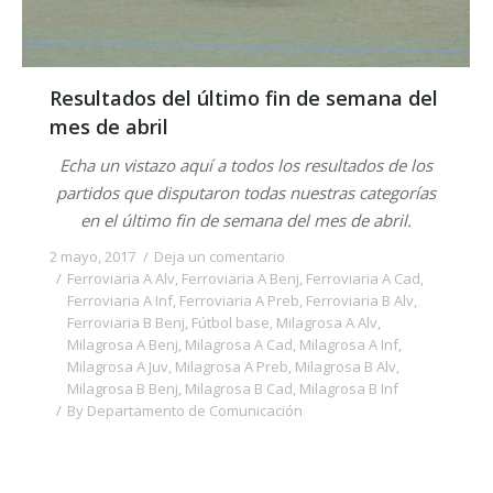
Resultados del último fin de semana del
mes de abril
Echa un vistazo aquí a todos los resultados de los
partidos que disputaron todas nuestras categorías
en el último fin de semana del mes de abril.
2 mayo, 2017
Deja un comentario
Ferroviaria A Alv
,
Ferroviaria A Benj
,
Ferroviaria A Cad
,
Ferroviaria A Inf
,
Ferroviaria A Preb
,
Ferroviaria B Alv
,
Ferroviaria B Benj
,
Fútbol base
,
Milagrosa A Alv
,
Milagrosa A Benj
,
Milagrosa A Cad
,
Milagrosa A Inf
,
Milagrosa A Juv
,
Milagrosa A Preb
,
Milagrosa B Alv
,
Milagrosa B Benj
,
Milagrosa B Cad
,
Milagrosa B Inf
By
Departamento de Comunicación