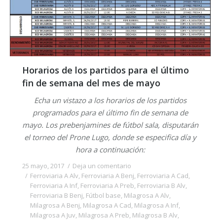
Horarios de los partidos para el último
fin de semana del mes de mayo
Echa un vistazo a los horarios de los partidos
programados para el último fin de semana de
mayo. Los prebenjamines de fútbol sala, disputarán
el torneo del Prone Lugo, donde se especifica día y
hora a continuación:
25 mayo, 2017
Deja un comentario
Ferroviaria A Alv
,
Ferroviaria A Benj
,
Ferroviaria A Cad
,
Ferroviaria A Inf
,
Ferroviaria A Preb
,
Ferroviaria B Alv
,
Ferroviaria B Benj
,
Fútbol base
,
Milagrosa A Alv
,
Milagrosa A Benj
,
Milagrosa A Cad
,
Milagrosa A Inf
,
Milagrosa A Juv
,
Milagrosa A Preb
,
Milagrosa B Alv
,