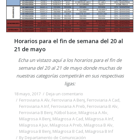
Horarios para el fin de semana del 20 al
21 de mayo
Echa un vistazo aquí a los horarios para el fin de
semana del 20 al 21 de mayo donde muchas de
nuestras categorías competirán en sus respectivas
ligas:
18 mayo, 2017
Deja un comentario
Ferroviaria A Alv
,
Ferroviaria A Benj
,
Ferroviaria A Cad
,
Ferroviaria A Inf
,
Ferroviaria A Preb
,
Ferroviaria B Alv
,
Ferroviaria B Benj
,
Fútbol base
,
Milagrosa A Alv
,
Milagrosa A Benj
,
Milagrosa A Cad
,
Milagrosa A Inf
,
Milagrosa A Juv
,
Milagrosa A Preb
,
Milagrosa B Alv
,
Milagrosa B Benj
,
Milagrosa B Cad
,
Milagrosa B Inf
By
Departamento de Comunicación