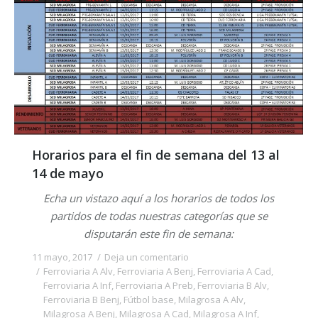
Horarios para el fin de semana del 13 al
14 de mayo
Echa un vistazo aquí a los horarios de todos los
partidos de todas nuestras categorías que se
disputarán este fin de semana:
11 mayo, 2017
Deja un comentario
Ferroviaria A Alv
,
Ferroviaria A Benj
,
Ferroviaria A Cad
,
Ferroviaria A Inf
,
Ferroviaria A Preb
,
Ferroviaria B Alv
,
Ferroviaria B Benj
,
Fútbol base
,
Milagrosa A Alv
,
Milagrosa A Benj
,
Milagrosa A Cad
,
Milagrosa A Inf
,