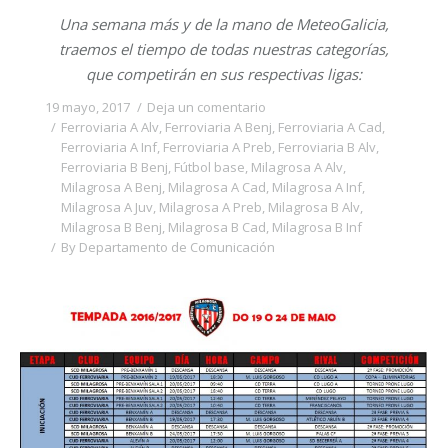
Una semana más y de la mano de MeteoGalicia,
traemos el tiempo de todas nuestras categorías,
que competirán en sus respectivas ligas:
19 mayo, 2017
Deja un comentario
Ferroviaria A Alv
,
Ferroviaria A Benj
,
Ferroviaria A Cad
,
Ferroviaria A Inf
,
Ferroviaria A Preb
,
Ferroviaria B Alv
,
Ferroviaria B Benj
,
Fútbol base
,
Milagrosa A Alv
,
Milagrosa A Benj
,
Milagrosa A Cad
,
Milagrosa A Inf
,
Milagrosa A Juv
,
Milagrosa A Preb
,
Milagrosa B Alv
,
Milagrosa B Benj
,
Milagrosa B Cad
,
Milagrosa B Inf
By
Departamento de Comunicación