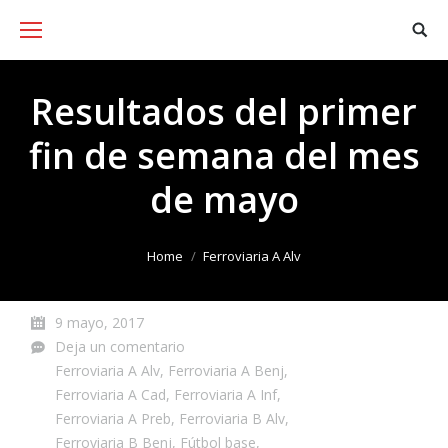
Resultados del primer
fin de semana del mes
de mayo
You are here:
Home
Ferroviaria A Alv
9 mayo, 2017
Deja un comentario
Ferroviaria A Alv
,
Ferroviaria A Benj
,
Ferroviaria A Cad
,
Ferroviaria A Inf
,
Ferroviaria A Preb
,
Ferroviaria B Alv
,
Ferroviaria B Benj
,
Fútbol base
,