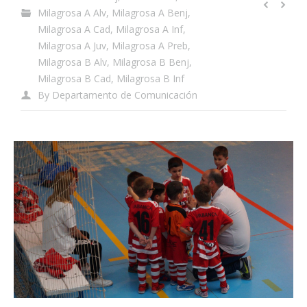
Milagrosa A Alv
,
Milagrosa A Benj
,
Milagrosa A Cad
,
Milagrosa A Inf
,
Milagrosa A Juv
,
Milagrosa A Preb
,
Milagrosa B Alv
,
Milagrosa B Benj
,
Milagrosa B Cad
,
Milagrosa B Inf
By
Departamento de Comunicación