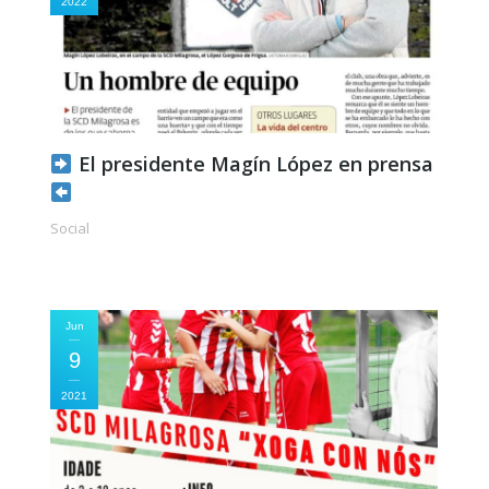
2022
El presidente Magín López en prensa
Social
Jun
9
2021