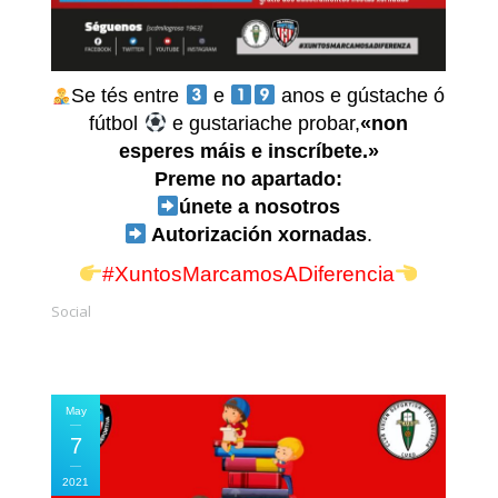
Se tés entre
e
anos e gústache ó
fútbol
e gustariache probar,
«non
esperes máis e inscríbete.»
Preme no apartado:
únete a nosotros
Autorización xornadas
.
#XuntosMarcamosADiferencia
Social
May
7
2021