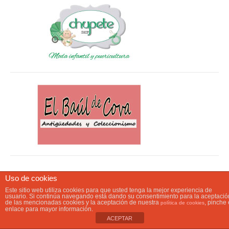
Uso de cookies
Este sitio web utiliza cookies para que usted tenga la mejor experiencia de
usuario. Si continúa navegando está dando su consentimiento para la aceptació
de las mencionadas cookies y la aceptación de nuestra
, pinche 
política de cookies
enlace para mayor información.
ACEPTAR