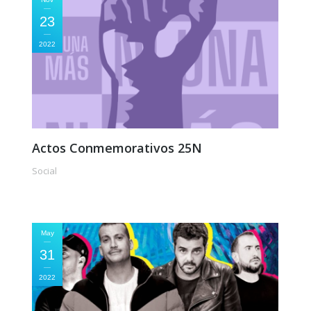
23
2022
Actos Conmemorativos 25N
Social
May
31
2022