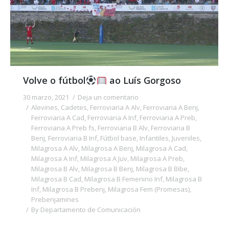
Volve o fútbol
ao Luís Gorgoso
30 marzo, 2021
Deja un comentario
Alevines
,
Cadetes
,
Ferroviaria A Alv
,
Ferroviaria A Benj
,
Ferroviaria A Cad
,
Ferroviaria A Inf
,
Ferroviaria A Preb
,
Ferroviaria A Preb fs
,
Ferroviaria B Alv
,
Ferroviaria B
Benj
,
Ferroviaria B Inf
,
Fútbol base
,
Infantiles
,
Juveniles
,
Milagrosa A Alv
,
Milagrosa A Benj
,
Milagrosa A Cad
,
Milagrosa A Inf
,
Milagrosa A Juv
,
Milagrosa A Preb
,
Milagrosa B Alv
,
Milagrosa B Benj
,
Milagrosa B Bibe
,
Milagrosa B Cad
,
Milagrosa B Femenino Inf
,
Milagrosa B
Inf
,
Milagrosa B Prebenj
,
Milagrosa Fem (Promesas)
,
Prebenjamines
By
Departamento de Comunicación