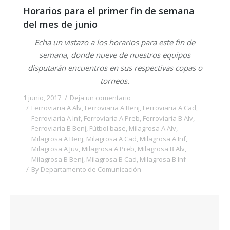
Horarios para el primer fin de semana
del mes de junio
Echa un vistazo a los horarios para este fin de
semana, donde nueve de nuestros equipos
disputarán encuentros en sus respectivas copas o
torneos.
1 junio, 2017
Deja un comentario
Ferroviaria A Alv
,
Ferroviaria A Benj
,
Ferroviaria A Cad
,
Ferroviaria A Inf
,
Ferroviaria A Preb
,
Ferroviaria B Alv
,
Ferroviaria B Benj
,
Fútbol base
,
Milagrosa A Alv
,
Milagrosa A Benj
,
Milagrosa A Cad
,
Milagrosa A Inf
,
Milagrosa A Juv
,
Milagrosa A Preb
,
Milagrosa B Alv
,
Milagrosa B Benj
,
Milagrosa B Cad
,
Milagrosa B Inf
By
Departamento de Comunicación