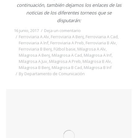
continuación, también dejamos los enlaces de las
noticias de los diferentes torneos que se
disputarán:
16 junio, 2017
Deja un comentario
Ferroviaria A Alv
,
Ferroviaria A Benj
,
Ferroviaria A Cad
,
Ferroviaria A Inf
,
Ferroviaria A Preb
,
Ferroviaria B Alv
,
Ferroviaria B Benj
,
Fútbol base
,
Milagrosa A Alv
,
Milagrosa A Benj
,
Milagrosa A Cad
,
Milagrosa A Inf
,
Milagrosa A Juv
,
Milagrosa A Preb
,
Milagrosa B Alv
,
Milagrosa B Benj
,
Milagrosa B Cad
,
Milagrosa B Inf
By
Departamento de Comunicación