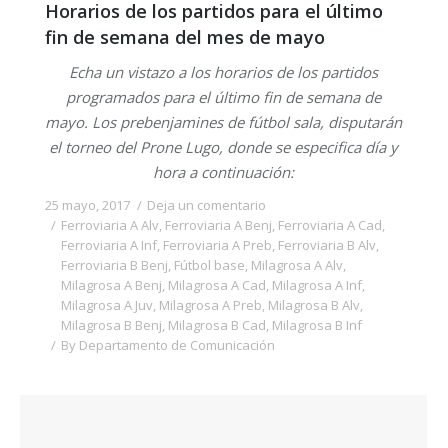
Horarios de los partidos para el último
fin de semana del mes de mayo
Echa un vistazo a los horarios de los partidos
programados para el último fin de semana de
mayo. Los prebenjamines de fútbol sala, disputarán
el torneo del Prone Lugo, donde se especifica día y
hora a continuación:
25 mayo, 2017
Deja un comentario
Ferroviaria A Alv
,
Ferroviaria A Benj
,
Ferroviaria A Cad
,
Ferroviaria A Inf
,
Ferroviaria A Preb
,
Ferroviaria B Alv
,
Ferroviaria B Benj
,
Fútbol base
,
Milagrosa A Alv
,
Milagrosa A Benj
,
Milagrosa A Cad
,
Milagrosa A Inf
,
Milagrosa A Juv
,
Milagrosa A Preb
,
Milagrosa B Alv
,
Milagrosa B Benj
,
Milagrosa B Cad
,
Milagrosa B Inf
By
Departamento de Comunicación