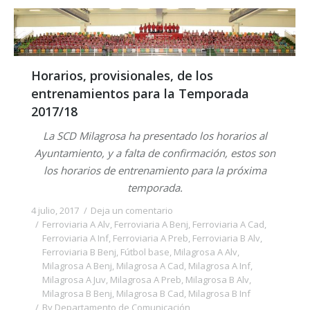
Horarios, provisionales, de los
entrenamientos para la Temporada
2017/18
La SCD Milagrosa ha presentado los horarios al
Ayuntamiento, y a falta de confirmación, estos son
los horarios de entrenamiento para la próxima
temporada.
4 julio, 2017
Deja un comentario
Ferroviaria A Alv
,
Ferroviaria A Benj
,
Ferroviaria A Cad
,
Ferroviaria A Inf
,
Ferroviaria A Preb
,
Ferroviaria B Alv
,
Ferroviaria B Benj
,
Fútbol base
,
Milagrosa A Alv
,
Milagrosa A Benj
,
Milagrosa A Cad
,
Milagrosa A Inf
,
Milagrosa A Juv
,
Milagrosa A Preb
,
Milagrosa B Alv
,
Milagrosa B Benj
,
Milagrosa B Cad
,
Milagrosa B Inf
By
Departamento de Comunicación