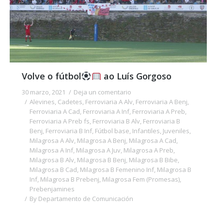
Volve o fútbol
ao Luís Gorgoso
30 marzo, 2021
Deja un comentario
Alevines
,
Cadetes
,
Ferroviaria A Alv
,
Ferroviaria A Benj
,
Ferroviaria A Cad
,
Ferroviaria A Inf
,
Ferroviaria A Preb
,
Ferroviaria A Preb fs
,
Ferroviaria B Alv
,
Ferroviaria B
Benj
,
Ferroviaria B Inf
,
Fútbol base
,
Infantiles
,
Juveniles
,
Milagrosa A Alv
,
Milagrosa A Benj
,
Milagrosa A Cad
,
Milagrosa A Inf
,
Milagrosa A Juv
,
Milagrosa A Preb
,
Milagrosa B Alv
,
Milagrosa B Benj
,
Milagrosa B Bibe
,
Milagrosa B Cad
,
Milagrosa B Femenino Inf
,
Milagrosa B
Inf
,
Milagrosa B Prebenj
,
Milagrosa Fem (Promesas)
,
Prebenjamines
By
Departamento de Comunicación