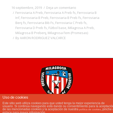
16 septiembre, 2019
Deja un comentario
Ferroviaria A Preb
,
Ferroviaria A Preb fs
,
Ferroviaria B
Inf
,
Ferroviaria B Preb
,
Ferroviaria B Preb fs
,
Ferroviaria
Benj fs
,
Ferroviaria Bib Fs
,
Ferroviaria C Preb fs
,
Ferroviaria D Preb fs
,
Fútbol base
,
Milagrosa A Preb
,
Milagrosa B Prebenj
,
Milagrosa Fem (Promesas)
By
AARON RODRIGUEZ VALCARCE
Uso de cookies
Este sitio web utiliza cookies para que usted tenga la mejor experiencia de
usuario. Si continúa navegando está dando su consentimiento para la aceptació
main_menu
de las mencionadas cookies y la aceptación de nuestra
, pinche 
política de cookies
enlace para mayor información.