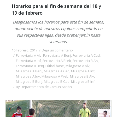
Horarios para el fin de semana del 18 y
19 de febrero
Desglosamos los horarios para este fin de semana,
donde veinte de nuestros equipos competirán en
sus respectivas ligas, desde prebenjamín hasta
veteranos.
16 febrero, 2017
Deja un comentario
Ferroviaria A Alv
,
Ferroviaria A Benj
,
Ferroviaria A Cad
,
Ferroviaria A Inf
,
Ferroviaria A Preb
,
Ferroviaria B Alv
,
Ferroviaria B Benj
,
Fútbol base
,
Milagrosa A Alv
,
Milagrosa A Benj
,
Milagrosa A Cad
,
Milagrosa A Inf
,
Milagrosa A Juv
,
Milagrosa A Preb
,
Milagrosa B Alv
,
Milagrosa B Benj
,
Milagrosa B Cad
,
Milagrosa B Inf
By
Departamento de Comunicación