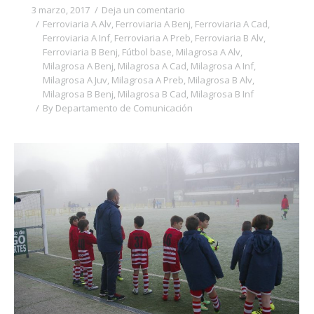
3 marzo, 2017
Deja un comentario
Ferroviaria A Alv
,
Ferroviaria A Benj
,
Ferroviaria A Cad
,
Ferroviaria A Inf
,
Ferroviaria A Preb
,
Ferroviaria B Alv
,
Ferroviaria B Benj
,
Fútbol base
,
Milagrosa A Alv
,
Milagrosa A Benj
,
Milagrosa A Cad
,
Milagrosa A Inf
,
Milagrosa A Juv
,
Milagrosa A Preb
,
Milagrosa B Alv
,
Milagrosa B Benj
,
Milagrosa B Cad
,
Milagrosa B Inf
By
Departamento de Comunicación