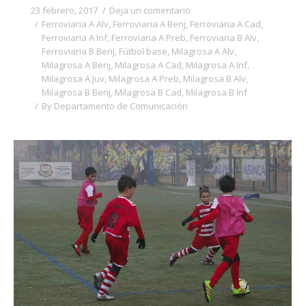
23 febrero, 2017
Deja un comentario
Ferroviaria A Alv
,
Ferroviaria A Benj
,
Ferroviaria A Cad
,
Ferroviaria A Inf
,
Ferroviaria A Preb
,
Ferroviaria B Alv
,
Ferroviaria B Benj
,
Fútbol base
,
Milagrosa A Alv
,
Milagrosa A Benj
,
Milagrosa A Cad
,
Milagrosa A Inf
,
Milagrosa A Juv
,
Milagrosa A Preb
,
Milagrosa B Alv
,
Milagrosa B Benj
,
Milagrosa B Cad
,
Milagrosa B Inf
By
Departamento de Comunicación