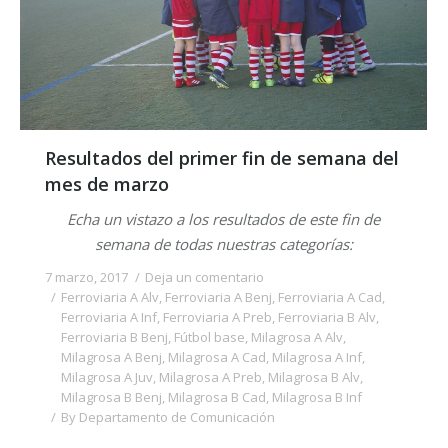
Resultados del primer fin de semana del
mes de marzo
Echa un vistazo a los resultados de este fin de
semana de todas nuestras categorías:
7 marzo, 2017
Deja un comentario
Ferroviaria A Alv
,
Ferroviaria A Benj
,
Ferroviaria A Cad
,
Ferroviaria A Inf
,
Ferroviaria A Preb
,
Ferroviaria B Alv
,
Ferroviaria B Benj
,
Fútbol base
,
Milagrosa A Alv
,
Milagrosa A Benj
,
Milagrosa A Cad
,
Milagrosa A Inf
,
Milagrosa A Juv
,
Milagrosa A Preb
,
Milagrosa B Alv
,
Milagrosa B Benj
,
Milagrosa B Cad
,
Milagrosa B Inf
By
Departamento de Comunicación