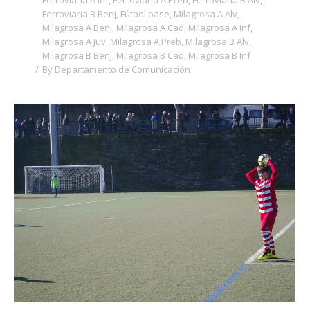
Ferroviaria A Inf
,
Ferroviaria A Preb
,
Ferroviaria B Alv
,
Ferroviaria B Benj
,
Fútbol base
,
Milagrosa A Alv
,
Milagrosa A Benj
,
Milagrosa A Cad
,
Milagrosa A Inf
,
Milagrosa A Juv
,
Milagrosa A Preb
,
Milagrosa B Alv
,
Milagrosa B Benj
,
Milagrosa B Cad
,
Milagrosa B Inf
By
Departamento de Comunicación