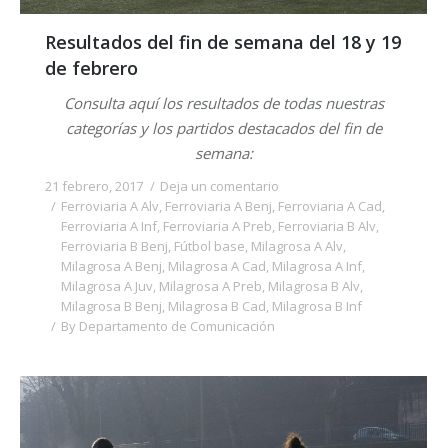
Resultados del fin de semana del 18 y 19
de febrero
Consulta aquí los resultados de todas nuestras
categorías y los partidos destacados del fin de
semana:
21 febrero, 2017
Deja un comentario
Ferroviaria A Alv
,
Ferroviaria A Benj
,
Ferroviaria A Cad
,
Ferroviaria A Inf
,
Ferroviaria A Preb
,
Ferroviaria B Alv
,
Ferroviaria B Benj
,
Fútbol base
,
Milagrosa A Alv
,
Milagrosa A Benj
,
Milagrosa A Cad
,
Milagrosa A Inf
,
Milagrosa A Juv
,
Milagrosa A Preb
,
Milagrosa B Alv
,
Milagrosa B Benj
,
Milagrosa B Cad
,
Milagrosa B Inf
By
Departamento de Comunicación