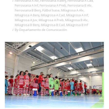
Ferroviaria A Alv
,
Ferroviaria A Benj
,
Ferroviaria A Cad
,
Ferroviaria A Inf
,
Ferroviaria A Preb
,
Ferroviaria B Alv
,
Ferroviaria B Benj
,
Fútbol base
,
Milagrosa A Alv
,
Milagrosa A Benj
,
Milagrosa A Cad
,
Milagrosa A Inf
,
Milagrosa A Juv
,
Milagrosa A Preb
,
Milagrosa B Alv
,
Milagrosa B Benj
,
Milagrosa B Cad
,
Milagrosa B Inf
By
Departamento de Comunicación