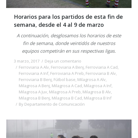
Horarios para los partidos de esta fin de
semana, desde el 4 al 9 de marzo
A continuación, desglosamos los horarios de este
fin de semana, donde veintidós de nuestros
equipos competirán en sus respectivas ligas.
3 marzo, 2017
Deja un comentario
Ferroviaria A Alv
,
Ferroviaria A Benj
,
Ferroviaria A Cad
,
Ferroviaria A Inf
,
Ferroviaria A Preb
,
Ferroviaria B Alv
,
Ferroviaria B Benj
,
Fútbol base
,
Milagrosa A Alv
,
Milagrosa A Benj
,
Milagrosa A Cad
,
Milagrosa A Inf
,
Milagrosa A Juv
,
Milagrosa A Preb
,
Milagrosa B Alv
,
Milagrosa B Benj
,
Milagrosa B Cad
,
Milagrosa B Inf
By
Departamento de Comunicación