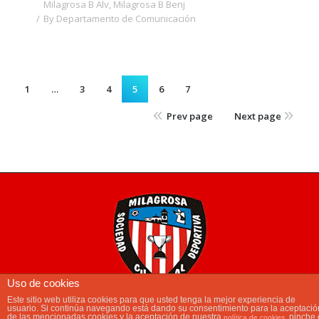
Milagrosa B Alv
,
Milagrosa B Benj
By
Departamento de Comunicación
1
…
3
4
5
6
7
Prev page
Next page
Uso de cookies
Este sitio web utiliza cookies para que usted tenga la mejor experiencia de
usuario. Si continúa navegando está dando su consentimiento para la aceptació
main_menu
de las mencionadas cookies y la aceptación de nuestra
, pinche 
política de cookies