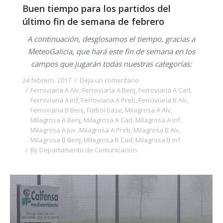
Buen tiempo para los partidos del
último fin de semana de febrero
A continuación, desglosamos el tiempo, gracias a
MeteoGalicia, que hará este fin de semana en los
campos que jugarán todas nuestras categorías:
24 febrero, 2017
Deja un comentario
Ferroviaria A Alv
,
Ferroviaria A Benj
,
Ferroviaria A Cad
,
Ferroviaria A Inf
,
Ferroviaria A Preb
,
Ferroviaria B Alv
,
Ferroviaria B Benj
,
Fútbol base
,
Milagrosa A Alv
,
Milagrosa A Benj
,
Milagrosa A Cad
,
Milagrosa A Inf
,
Milagrosa A Juv
,
Milagrosa A Preb
,
Milagrosa B Alv
,
Milagrosa B Benj
,
Milagrosa B Cad
,
Milagrosa B Inf
By
Departamento de Comunicación