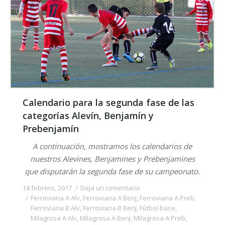
Calendario para la segunda fase de las
categorías Alevín, Benjamín y
Prebenjamín
A continuación, mostramos los calendarios de
nuestros Alevines, Benjamines y Prebenjamines
que disputarán la segunda fase de su campeonato.
14 febrero, 2017
Deja un comentario
Ferroviaria A Alv
,
Ferroviaria A Benj
,
Ferroviaria A Preb
,
Ferroviaria B Alv
,
Ferroviaria B Benj
,
Fútbol base
,
Milagrosa A Alv
,
Milagrosa A Benj
,
Milagrosa A Preb
,