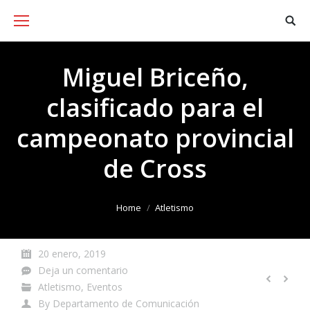
Miguel Briceño,
clasificado para el
campeonato provincial
de Cross
You are here:
Home
Atletismo
20 enero, 2019
Deja un comentario
Atletismo
,
Eventos
By
Departamento de Comunicación