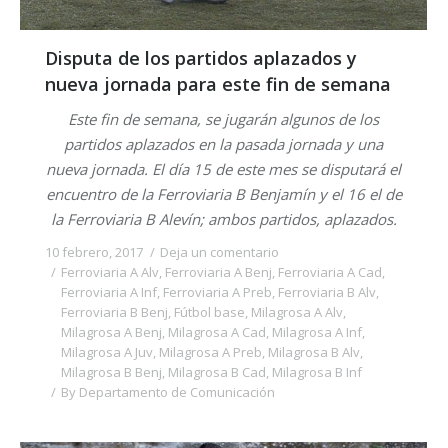
Disputa de los partidos aplazados y
nueva jornada para este fin de semana
Este fin de semana, se jugarán algunos de los
partidos aplazados en la pasada jornada y una
nueva jornada. El día 15 de este mes se disputará el
encuentro de la Ferroviaria B Benjamín y el 16 el de
la Ferroviaria B Alevín; ambos partidos, aplazados.
10 febrero, 2017
Deja un comentario
Ferroviaria A Alv
,
Ferroviaria A Benj
,
Ferroviaria A Cad
,
Ferroviaria A Inf
,
Ferroviaria A Preb
,
Ferroviaria B Alv
,
Ferroviaria B Benj
,
Fútbol base
,
Milagrosa A Alv
,
Milagrosa A Benj
,
Milagrosa A Cad
,
Milagrosa A Inf
,
Milagrosa A Juv
,
Milagrosa A Preb
,
Milagrosa B Alv
,
Milagrosa B Benj
,
Milagrosa B Cad
,
Milagrosa B Inf
By
Departamento de Comunicación