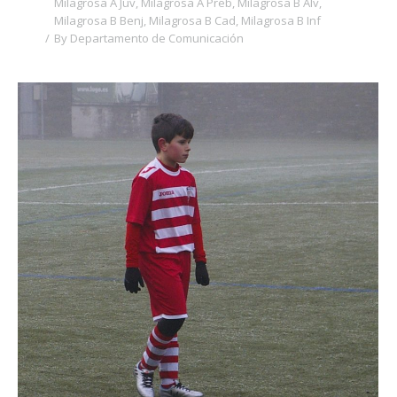
Milagrosa A Juv
,
Milagrosa A Preb
,
Milagrosa B Alv
,
Milagrosa B Benj
,
Milagrosa B Cad
,
Milagrosa B Inf
By
Departamento de Comunicación