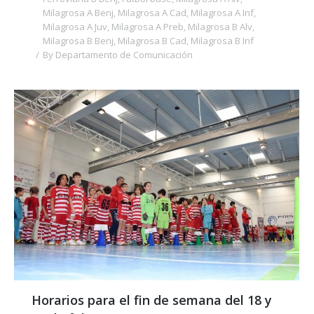
Milagrosa A Benj
,
Milagrosa A Cad
,
Milagrosa A Inf
,
Milagrosa A Juv
,
Milagrosa A Preb
,
Milagrosa B Alv
,
Milagrosa B Benj
,
Milagrosa B Cad
,
Milagrosa B Inf
By
Departamento de Comunicación
Horarios para el fin de semana del 18 y