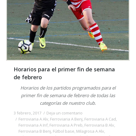
Horarios para el primer fin de semana
de febrero
Horarios de los partidos programados para el
primer fin de semana de febrero de todas las
categorías de nuestro club.
3 febrero, 2017
Deja un comentario
Ferroviaria A Alv
,
Ferroviaria A Benj
,
Ferroviaria A Cad
,
Ferroviaria A Inf
,
Ferroviaria A Preb
,
Ferroviaria B Alv
,
Ferroviaria B Benj
,
Fútbol base
,
Milagrosa A Alv
,