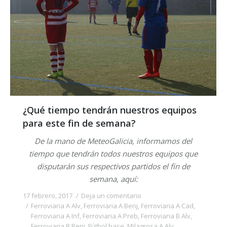
¿Qué tiempo tendrán nuestros equipos
para este fin de semana?
De la mano de MeteoGalicia, informamos del
tiempo que tendrán todos nuestros equipos que
disputarán sus respectivos partidos el fin de
semana, aquí:
17 febrero, 2017
Deja un comentario
Ferroviaria A Alv
,
Ferroviaria A Benj
,
Ferroviaria A Cad
,
Ferroviaria A Inf
,
Ferroviaria A Preb
,
Ferroviaria B Alv
,
Ferroviaria B Benj
,
Fútbol base
,
Milagrosa A Alv
,