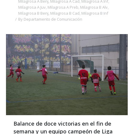
Milagrosa A Benj
,
Milagrosa A Cad
,
Milagrosa A Inf
,
Milagrosa A Juv
,
Milagrosa A Preb
,
Milagrosa B Alv
,
Milagrosa B Benj
,
Milagrosa B Cad
,
Milagrosa B Inf
By
Departamento de Comunicación
Balance de doce victorias en el fin de
semana y un equipo campeón de Liga