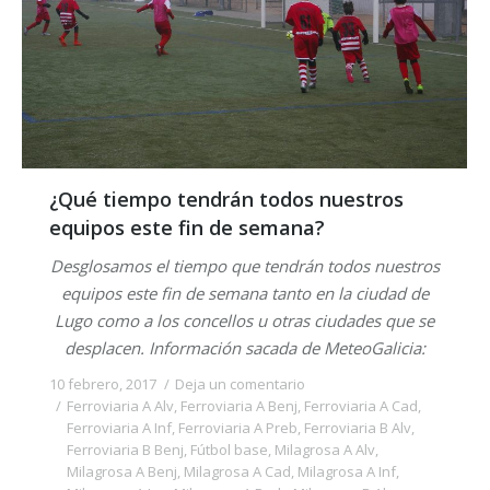
¿Qué tiempo tendrán todos nuestros
equipos este fin de semana?
Desglosamos el tiempo que tendrán todos nuestros
equipos este fin de semana tanto en la ciudad de
Lugo como a los concellos u otras ciudades que se
desplacen. Información sacada de MeteoGalicia:
10 febrero, 2017
Deja un comentario
Ferroviaria A Alv
,
Ferroviaria A Benj
,
Ferroviaria A Cad
,
Ferroviaria A Inf
,
Ferroviaria A Preb
,
Ferroviaria B Alv
,
Ferroviaria B Benj
,
Fútbol base
,
Milagrosa A Alv
,
Milagrosa A Benj
,
Milagrosa A Cad
,
Milagrosa A Inf
,