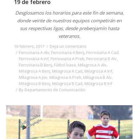
19 de febrero
Desglosamos los horarios para este fin de semana,
donde veinte de nuestros equipos competirán en
sus respectivas ligas, desde prebenjamín hasta
veteranos.
16 febrero, 2017
Deja un comentario
Ferroviaria A Alv
,
Ferroviaria A Benj
,
Ferroviaria A Cad
,
Ferroviaria A Inf
,
Ferroviaria A Preb
,
Ferroviaria B Alv
,
Ferroviaria B Benj
,
Fútbol base
,
Milagrosa A Alv
,
Milagrosa A Benj
,
Milagrosa A Cad
,
Milagrosa A Inf
,
Milagrosa A Juv
,
Milagrosa A Preb
,
Milagrosa B Alv
,
Milagrosa B Benj
,
Milagrosa B Cad
,
Milagrosa B Inf
By
Departamento de Comunicación