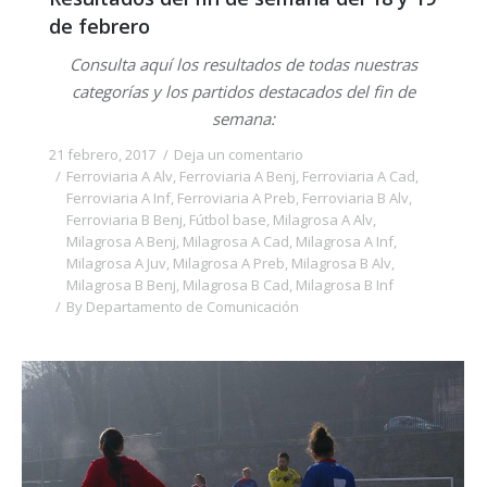
de febrero
Consulta aquí los resultados de todas nuestras
categorías y los partidos destacados del fin de
semana:
21 febrero, 2017
Deja un comentario
Ferroviaria A Alv
,
Ferroviaria A Benj
,
Ferroviaria A Cad
,
Ferroviaria A Inf
,
Ferroviaria A Preb
,
Ferroviaria B Alv
,
Ferroviaria B Benj
,
Fútbol base
,
Milagrosa A Alv
,
Milagrosa A Benj
,
Milagrosa A Cad
,
Milagrosa A Inf
,
Milagrosa A Juv
,
Milagrosa A Preb
,
Milagrosa B Alv
,
Milagrosa B Benj
,
Milagrosa B Cad
,
Milagrosa B Inf
By
Departamento de Comunicación