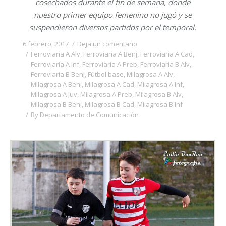
cosechados durante el fin de semana, donde
nuestro primer equipo femenino no jugó y se
suspendieron diversos partidos por el temporal.
6 febrero, 2017
Deja un comentario
Ferroviaria A Alv
,
Ferroviaria A Benj
,
Ferroviaria A Cad
,
Ferroviaria A Inf
,
Ferroviaria A Preb
,
Ferroviaria B Alv
,
Ferroviaria B Benj
,
Fútbol base
,
Milagrosa A Alv
,
Milagrosa A Benj
,
Milagrosa A Cad
,
Milagrosa A Inf
,
Milagrosa A Juv
,
Milagrosa A Preb
,
Milagrosa B Alv
,
Milagrosa B Benj
,
Milagrosa B Cad
,
Milagrosa B Inf
By
Departamento de Comunicación