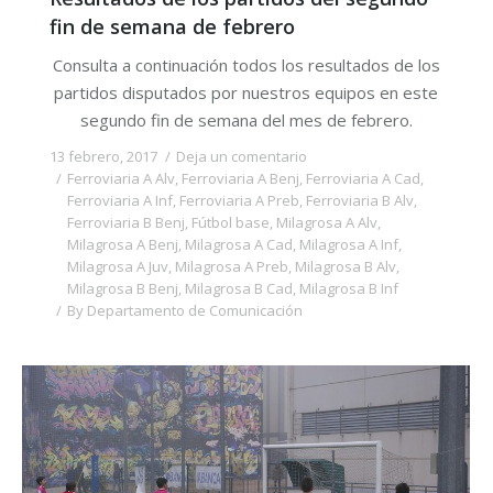
fin de semana de febrero
Consulta a continuación todos los resultados de los
partidos disputados por nuestros equipos en este
segundo fin de semana del mes de febrero.
13 febrero, 2017
Deja un comentario
Ferroviaria A Alv
,
Ferroviaria A Benj
,
Ferroviaria A Cad
,
Ferroviaria A Inf
,
Ferroviaria A Preb
,
Ferroviaria B Alv
,
Ferroviaria B Benj
,
Fútbol base
,
Milagrosa A Alv
,
Milagrosa A Benj
,
Milagrosa A Cad
,
Milagrosa A Inf
,
Milagrosa A Juv
,
Milagrosa A Preb
,
Milagrosa B Alv
,
Milagrosa B Benj
,
Milagrosa B Cad
,
Milagrosa B Inf
By
Departamento de Comunicación