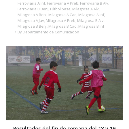
Ferroviaria A Inf
,
Ferroviaria A Preb
,
Ferroviaria B Alv
,
Ferroviaria B Benj
,
Fútbol base
,
Milagrosa A Alv
,
Milagrosa A Benj
,
Milagrosa A Cad
,
Milagrosa A Inf
,
Milagrosa A Juv
,
Milagrosa A Preb
,
Milagrosa B Alv
,
Milagrosa B Benj
,
Milagrosa B Cad
,
Milagrosa B Inf
By
Departamento de Comunicación
Resultados del fin de semana del 18 y 19