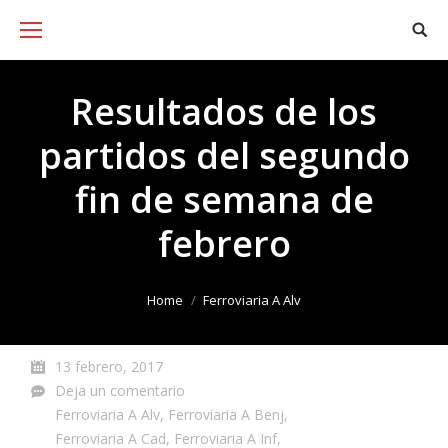
Resultados de los
partidos del segundo
fin de semana de
febrero
You are here:
Home
Ferroviaria A Alv
13 febrero, 2017
Deja un comentario
Ferroviaria A Alv
,
Ferroviaria A Benj
,
Ferroviaria A Cad
,
Ferroviaria A Inf
,