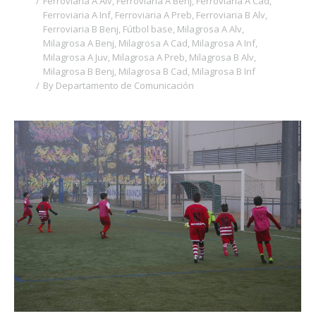
Ferroviaria A Alv
,
Ferroviaria A Benj
,
Ferroviaria A Cad
,
Ferroviaria A Inf
,
Ferroviaria A Preb
,
Ferroviaria B Alv
,
Ferroviaria B Benj
,
Fútbol base
,
Milagrosa A Alv
,
Milagrosa A Benj
,
Milagrosa A Cad
,
Milagrosa A Inf
,
Milagrosa A Juv
,
Milagrosa A Preb
,
Milagrosa B Alv
,
Milagrosa B Benj
,
Milagrosa B Cad
,
Milagrosa B Inf
By
Departamento de Comunicación