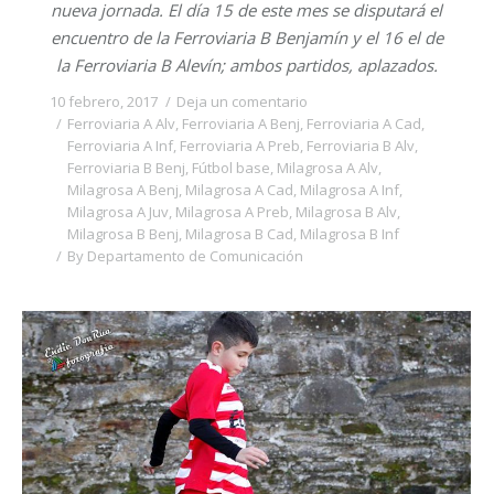
nueva jornada. El día 15 de este mes se disputará el
encuentro de la Ferroviaria B Benjamín y el 16 el de
la Ferroviaria B Alevín; ambos partidos, aplazados.
10 febrero, 2017
Deja un comentario
Ferroviaria A Alv
,
Ferroviaria A Benj
,
Ferroviaria A Cad
,
Ferroviaria A Inf
,
Ferroviaria A Preb
,
Ferroviaria B Alv
,
Ferroviaria B Benj
,
Fútbol base
,
Milagrosa A Alv
,
Milagrosa A Benj
,
Milagrosa A Cad
,
Milagrosa A Inf
,
Milagrosa A Juv
,
Milagrosa A Preb
,
Milagrosa B Alv
,
Milagrosa B Benj
,
Milagrosa B Cad
,
Milagrosa B Inf
By
Departamento de Comunicación