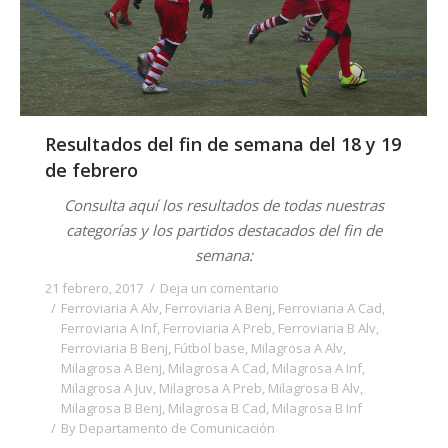
Resultados del fin de semana del 18 y 19
de febrero
Consulta aquí los resultados de todas nuestras
categorías y los partidos destacados del fin de
semana:
21 febrero, 2017
Deja un comentario
Ferroviaria A Alv
,
Ferroviaria A Benj
,
Ferroviaria A Cad
,
Ferroviaria A Inf
,
Ferroviaria A Preb
,
Ferroviaria B Alv
,
Ferroviaria B Benj
,
Fútbol base
,
Milagrosa A Alv
,
Milagrosa A Benj
,
Milagrosa A Cad
,
Milagrosa A Inf
,
Milagrosa A Juv
,
Milagrosa A Preb
,
Milagrosa B Alv
,
Milagrosa B Benj
,
Milagrosa B Cad
,
Milagrosa B Inf
By
Departamento de Comunicación