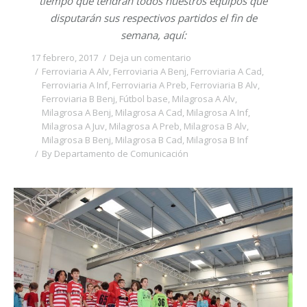
tiempo que tendrán todos nuestros equipos que
disputarán sus respectivos partidos el fin de
semana, aquí:
17 febrero, 2017
Deja un comentario
Ferroviaria A Alv
,
Ferroviaria A Benj
,
Ferroviaria A Cad
,
Ferroviaria A Inf
,
Ferroviaria A Preb
,
Ferroviaria B Alv
,
Ferroviaria B Benj
,
Fútbol base
,
Milagrosa A Alv
,
Milagrosa A Benj
,
Milagrosa A Cad
,
Milagrosa A Inf
,
Milagrosa A Juv
,
Milagrosa A Preb
,
Milagrosa B Alv
,
Milagrosa B Benj
,
Milagrosa B Cad
,
Milagrosa B Inf
By
Departamento de Comunicación