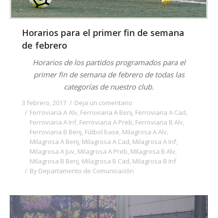
Horarios para el primer fin de semana
de febrero
Horarios de los partidos programados para el
primer fin de semana de febrero de todas las
categorías de nuestro club.
3 febrero, 2017
Deja un comentario
Ferroviaria A Alv
,
Ferroviaria A Benj
,
Ferroviaria A Cad
,
Ferroviaria A Inf
,
Ferroviaria A Preb
,
Ferroviaria B Alv
,
Ferroviaria B Benj
,
Fútbol base
,
Milagrosa A Alv
,
Milagrosa A Benj
,
Milagrosa A Cad
,
Milagrosa A Inf
,
Milagrosa A Juv
,
Milagrosa A Preb
,
Milagrosa B Alv
,
Milagrosa B Benj
,
Milagrosa B Cad
,
Milagrosa B Inf
By
Departamento de Comunicación