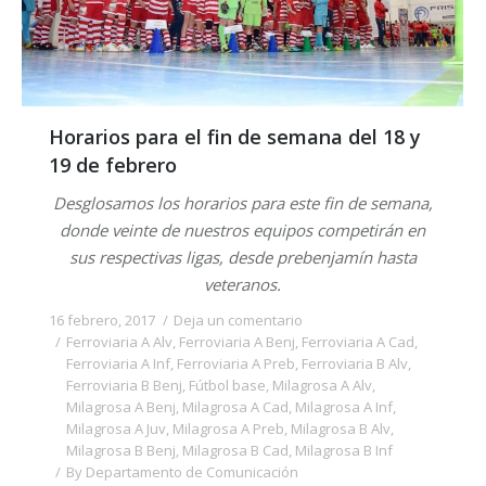
Horarios para el fin de semana del 18 y
19 de febrero
Desglosamos los horarios para este fin de semana,
donde veinte de nuestros equipos competirán en
sus respectivas ligas, desde prebenjamín hasta
veteranos.
16 febrero, 2017
Deja un comentario
Ferroviaria A Alv
,
Ferroviaria A Benj
,
Ferroviaria A Cad
,
Ferroviaria A Inf
,
Ferroviaria A Preb
,
Ferroviaria B Alv
,
Ferroviaria B Benj
,
Fútbol base
,
Milagrosa A Alv
,
Milagrosa A Benj
,
Milagrosa A Cad
,
Milagrosa A Inf
,
Milagrosa A Juv
,
Milagrosa A Preb
,
Milagrosa B Alv
,
Milagrosa B Benj
,
Milagrosa B Cad
,
Milagrosa B Inf
By
Departamento de Comunicación