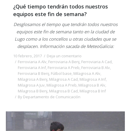
¿Qué tiempo tendrán todos nuestros
equipos este fin de semana?
Desglosamos el tiempo que tendrán todos nuestros
equipos este fin de semana tanto en la ciudad de
Lugo como a los concellos u otras ciudades que se
desplacen. Información sacada de MeteoGalicia:
10 febrero, 2017
Deja un comentario
Ferroviaria A Alv
,
Ferroviaria A Benj
,
Ferroviaria A Cad
,
Ferroviaria A Inf
,
Ferroviaria A Preb
,
Ferroviaria B Alv
,
Ferroviaria B Benj
,
Fútbol base
,
Milagrosa A Alv
,
Milagrosa A Benj
,
Milagrosa A Cad
,
Milagrosa A Inf
,
Milagrosa A Juv
,
Milagrosa A Preb
,
Milagrosa B Alv
,
Milagrosa B Benj
,
Milagrosa B Cad
,
Milagrosa B Inf
By
Departamento de Comunicación