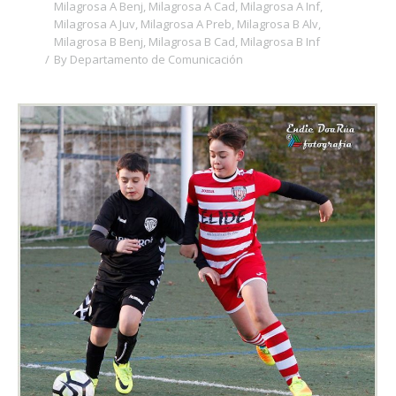
Milagrosa A Benj
,
Milagrosa A Cad
,
Milagrosa A Inf
,
Milagrosa A Juv
,
Milagrosa A Preb
,
Milagrosa B Alv
,
Milagrosa B Benj
,
Milagrosa B Cad
,
Milagrosa B Inf
By
Departamento de Comunicación