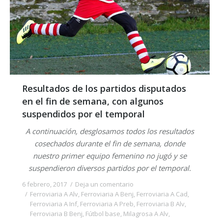
Resultados de los partidos disputados
en el fin de semana, con algunos
suspendidos por el temporal
A continuación, desglosamos todos los resultados
cosechados durante el fin de semana, donde
nuestro primer equipo femenino no jugó y se
suspendieron diversos partidos por el temporal.
6 febrero, 2017
Deja un comentario
Ferroviaria A Alv
,
Ferroviaria A Benj
,
Ferroviaria A Cad
,
Ferroviaria A Inf
,
Ferroviaria A Preb
,
Ferroviaria B Alv
,
Ferroviaria B Benj
,
Fútbol base
,
Milagrosa A Alv
,