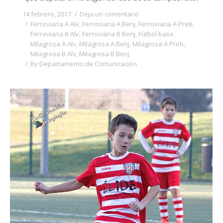
14 febrero, 2017
Deja un comentario
Ferroviaria A Alv
,
Ferroviaria A Benj
,
Ferroviaria A Preb
,
Ferroviaria B Alv
,
Ferroviaria B Benj
,
Fútbol base
,
Milagrosa A Alv
,
Milagrosa A Benj
,
Milagrosa A Preb
,
Milagrosa B Alv
,
Milagrosa B Benj
By
Departamento de Comunicación