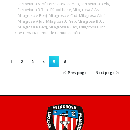
Ferroviaria A Inf
,
Ferroviaria A Preb
,
Ferroviaria B Alv
,
Ferroviaria B Benj
,
Fútbol base
,
Milagrosa A Alv
,
Milagrosa A Benj
,
Milagrosa A Cad
,
Milagrosa A Inf
,
Milagrosa A Juv
,
Milagrosa A Preb
,
Milagrosa B Alv
,
Milagrosa B Benj
,
Milagrosa B Cad
,
Milagrosa B Inf
By
Departamento de Comunicación
1
2
3
4
5
6
Prev page
Next page