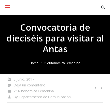
Convocatoria de
dieciséis para visitar al
Antas
You are here:
Home
2ª Autonómica Femenina
3 junio, 2017
Deja un comentario
2ª Autonómica Femenina
By
Departamento de Comunicación