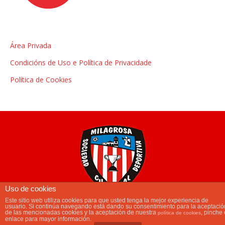
Área Privada
Condicións de Uso e Política de Privacidade
Política de Cookies
Uso de cookies
Este sitio web utiliza cookies para que usted tenga la mejor experiencia de
usuario. Si continúa navegando está dando su consentimiento para la aceptació
main_menu
de las mencionadas cookies y la aceptación de nuestra
, pinche 
política de cookies
enlace para mayor información.