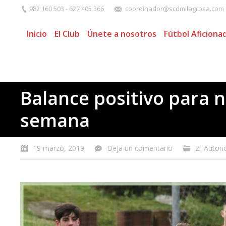
982 160 503 - 627 405 366
coordinador@scdmilagrosa.com
Inicio
El Club
Únete a nosotros
Fútbol Aficiona
Balance positivo para n
semana
19 marzo, 2019
Deja un comentario
2ª Auton