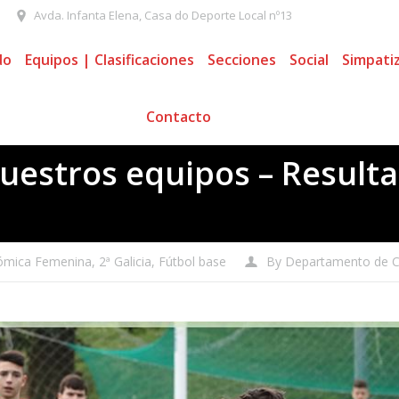
Avda. Infanta Elena, Casa do Deporte Local nº13
do
Equipos | Clasificaciones
Secciones
Social
Simpati
Contacto
uestros equipos – Resulta
ómica Femenina
,
2ª Galicia
,
Fútbol base
By
Departamento de 