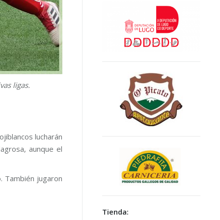
as ligas.
ojiblancos lucharán
lagrosa, aunque el
go. También jugaron
Tienda: