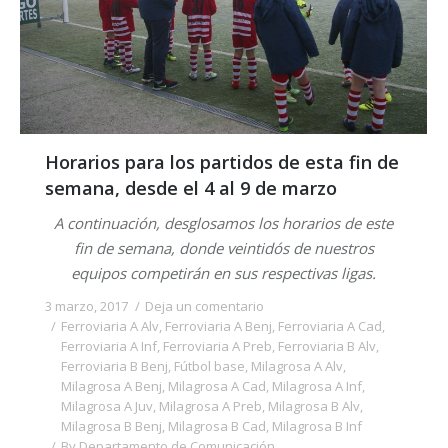
Horarios para los partidos de esta fin de
semana, desde el 4 al 9 de marzo
A continuación, desglosamos los horarios de este
fin de semana, donde veintidós de nuestros
equipos competirán en sus respectivas ligas.
3 marzo, 2017
Deja un comentario
Ferroviaria A Alv
,
Ferroviaria A Benj
,
Ferroviaria A Cad
,
Ferroviaria A Inf
,
Ferroviaria A Preb
,
Ferroviaria B Alv
,
Ferroviaria B Benj
,
Fútbol base
,
Milagrosa A Alv
,
Milagrosa A Benj
,
Milagrosa A Cad
,
Milagrosa A Inf
,
Milagrosa A Juv
,
Milagrosa A Preb
,
Milagrosa B Alv
,
Milagrosa B Benj
,
Milagrosa B Cad
,
Milagrosa B Inf
By
Departamento de Comunicación