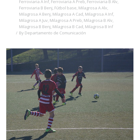
Ferroviaria A Inf
,
Ferroviaria A Preb
,
Ferroviaria B Alv
,
Ferroviaria B Benj
,
Fútbol base
,
Milagrosa A Alv
,
Milagrosa A Benj
,
Milagrosa A Cad
,
Milagrosa A Inf
,
Milagrosa A Juv
,
Milagrosa A Preb
,
Milagrosa B Alv
,
Milagrosa B Benj
,
Milagrosa B Cad
,
Milagrosa B Inf
By
Departamento de Comunicación