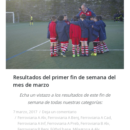
Resultados del primer fin de semana del
mes de marzo
Echa un vistazo a los resultados de este fin de
semana de todas nuestras categorías:
7 marzo, 2017
Deja un comentario
Ferroviaria A Alv
,
Ferroviaria A Benj
,
Ferroviaria A Cad
,
Ferroviaria A Inf
,
Ferroviaria A Preb
,
Ferroviaria B Alv
,
Ferroviaria B Benj
,
Fútbol base
,
Milagrosa A Alv
,