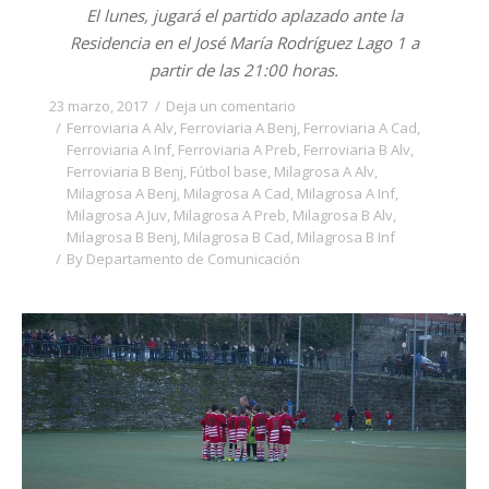
El lunes, jugará el partido aplazado ante la
Residencia en el José María Rodríguez Lago 1 a
partir de las 21:00 horas.
23 marzo, 2017
Deja un comentario
Ferroviaria A Alv
,
Ferroviaria A Benj
,
Ferroviaria A Cad
,
Ferroviaria A Inf
,
Ferroviaria A Preb
,
Ferroviaria B Alv
,
Ferroviaria B Benj
,
Fútbol base
,
Milagrosa A Alv
,
Milagrosa A Benj
,
Milagrosa A Cad
,
Milagrosa A Inf
,
Milagrosa A Juv
,
Milagrosa A Preb
,
Milagrosa B Alv
,
Milagrosa B Benj
,
Milagrosa B Cad
,
Milagrosa B Inf
By
Departamento de Comunicación