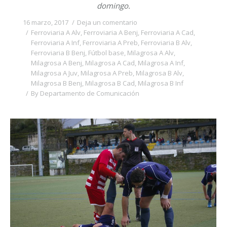
domingo.
16 marzo, 2017
Deja un comentario
Ferroviaria A Alv
,
Ferroviaria A Benj
,
Ferroviaria A Cad
,
Ferroviaria A Inf
,
Ferroviaria A Preb
,
Ferroviaria B Alv
,
Ferroviaria B Benj
,
Fútbol base
,
Milagrosa A Alv
,
Milagrosa A Benj
,
Milagrosa A Cad
,
Milagrosa A Inf
,
Milagrosa A Juv
,
Milagrosa A Preb
,
Milagrosa B Alv
,
Milagrosa B Benj
,
Milagrosa B Cad
,
Milagrosa B Inf
By
Departamento de Comunicación