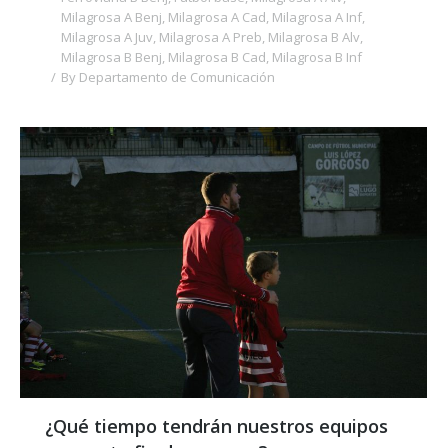
Milagrosa A Benj
,
Milagrosa A Cad
,
Milagrosa A Inf
,
Milagrosa A Juv
,
Milagrosa A Preb
,
Milagrosa B Alv
,
Milagrosa B Benj
,
Milagrosa B Cad
,
Milagrosa B Inf
By
Departamento de Comunicación
¿Qué tiempo tendrán nuestros equipos