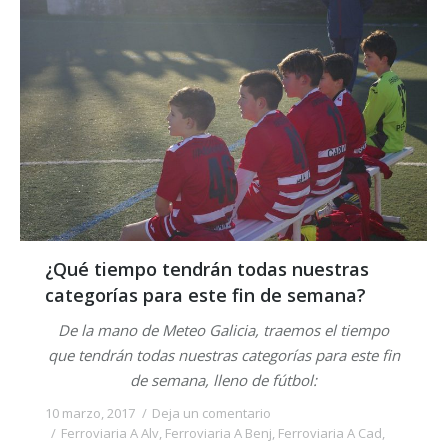
¿Qué tiempo tendrán todas nuestras
categorías para este fin de semana?
De la mano de Meteo Galicia, traemos el tiempo
que tendrán todas nuestras categorías para este fin
de semana, lleno de fútbol:
10 marzo, 2017
Deja un comentario
Ferroviaria A Alv
,
Ferroviaria A Benj
,
Ferroviaria A Cad
,