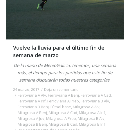
Vuelve la lluvia para el último fin de
semana de marzo
De la mano de MeteoGalicia, tenemos, una semana
más, el tiempo para los partidos que este fin de
semana disputarán todas nuestras categorías.
24 marzo, 2017
Deja un comentario
Ferroviaria A Alv
,
Ferroviaria A Benj
,
Ferroviaria A Cad
,
Ferroviaria A Inf
,
Ferroviaria A Preb
,
Ferroviaria B Alv
,
Ferroviaria B Benj
,
Fútbol base
,
Milagrosa A Alv
,
Milagrosa A Benj
,
Milagrosa A Cad
,
Milagrosa A Inf
,
Milagrosa A Juv
,
Milagrosa A Preb
,
Milagrosa B Alv
,
Milagrosa B Benj
,
Milagrosa B Cad
,
Milagrosa B Inf