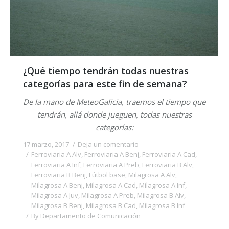
¿Qué tiempo tendrán todas nuestras
categorías para este fin de semana?
De la mano de MeteoGalicia, traemos el tiempo que
tendrán, allá donde jueguen, todas nuestras
categorías:
17 marzo, 2017
Deja un comentario
Ferroviaria A Alv
,
Ferroviaria A Benj
,
Ferroviaria A Cad
,
Ferroviaria A Inf
,
Ferroviaria A Preb
,
Ferroviaria B Alv
,
Ferroviaria B Benj
,
Fútbol base
,
Milagrosa A Alv
,
Milagrosa A Benj
,
Milagrosa A Cad
,
Milagrosa A Inf
,
Milagrosa A Juv
,
Milagrosa A Preb
,
Milagrosa B Alv
,
Milagrosa B Benj
,
Milagrosa B Cad
,
Milagrosa B Inf
By
Departamento de Comunicación