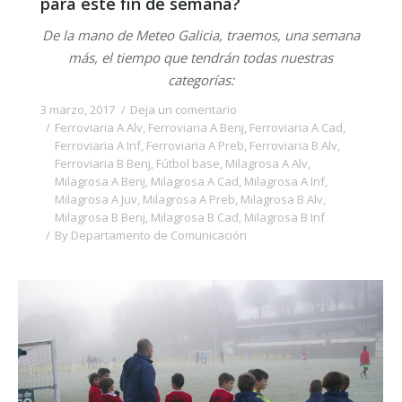
para este fin de semana?
De la mano de Meteo Galicia, traemos, una semana
más, el tiempo que tendrán todas nuestras
categorías:
3 marzo, 2017
Deja un comentario
Ferroviaria A Alv
,
Ferroviaria A Benj
,
Ferroviaria A Cad
,
Ferroviaria A Inf
,
Ferroviaria A Preb
,
Ferroviaria B Alv
,
Ferroviaria B Benj
,
Fútbol base
,
Milagrosa A Alv
,
Milagrosa A Benj
,
Milagrosa A Cad
,
Milagrosa A Inf
,
Milagrosa A Juv
,
Milagrosa A Preb
,
Milagrosa B Alv
,
Milagrosa B Benj
,
Milagrosa B Cad
,
Milagrosa B Inf
By
Departamento de Comunicación