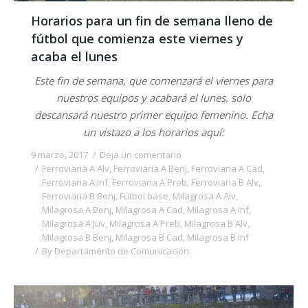
Horarios para un fin de semana lleno de
fútbol que comienza este viernes y
acaba el lunes
Este fin de semana, que comenzará el viernes para
nuestros equipos y acabará el lunes, solo
descansará nuestro primer equipo femenino. Echa
un vistazo a los horarios aquí:
9 marzo, 2017
Deja un comentario
Ferroviaria A Alv
,
Ferroviaria A Benj
,
Ferroviaria A Cad
,
Ferroviaria A Inf
,
Ferroviaria A Preb
,
Ferroviaria B Alv
,
Ferroviaria B Benj
,
Fútbol base
,
Milagrosa A Alv
,
Milagrosa A Benj
,
Milagrosa A Cad
,
Milagrosa A Inf
,
Milagrosa A Juv
,
Milagrosa A Preb
,
Milagrosa B Alv
,
Milagrosa B Benj
,
Milagrosa B Cad
,
Milagrosa B Inf
By
Departamento de Comunicación