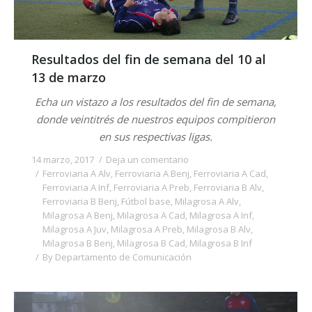
Resultados del fin de semana del 10 al
13 de marzo
Echa un vistazo a los resultados del fin de semana,
donde veintitrés de nuestros equipos compitieron
en sus respectivas ligas.
14 marzo, 2017
Deja un comentario
Ferroviaria A Alv
,
Ferroviaria A Benj
,
Ferroviaria A Cad
,
Ferroviaria A Inf
,
Ferroviaria A Preb
,
Ferroviaria B Alv
,
Ferroviaria B Benj
,
Fútbol base
,
Milagrosa A Alv
,
Milagrosa A Benj
,
Milagrosa A Cad
,
Milagrosa A Inf
,
Milagrosa A Juv
,
Milagrosa A Preb
,
Milagrosa B Alv
,
Milagrosa B Benj
,
Milagrosa B Cad
,
Milagrosa B Inf
By
Departamento de Comunicación