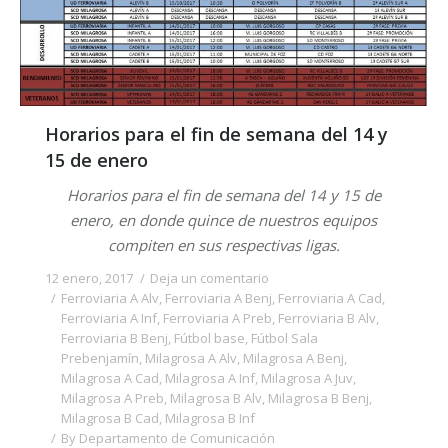
Horarios para el fin de semana del 14 y
15 de enero
Horarios para el fin de semana del 14 y 15 de
enero, en donde quince de nuestros equipos
compiten en sus respectivas ligas.
12 enero, 2017
Deja un comentario
Ferroviaria A Alv
,
Ferroviaria A Benj
,
Ferroviaria A Cad
,
Ferroviaria A Inf
,
Ferroviaria A Preb
,
Ferroviaria B Alv
,
Ferroviaria B Benj
,
Fútbol base
,
Fútbol Sala
Prebenjamín
,
Milagrosa A Alv
,
Milagrosa A Benj
,
Milagrosa A Cad
,
Milagrosa A Inf
,
Milagrosa A Juv
,
Milagrosa A Preb
,
Milagrosa B Alv
,
Milagrosa B Benj
,
Milagrosa B Cad
,
Milagrosa B Inf
By
Departamento de Comunicación