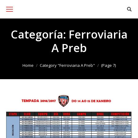
Categoría:
Ferroviaria
A Preb
You are here:
Home
Category "Ferroviaria A Preb"
(Page 7)