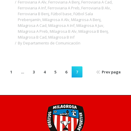
Ferroviaria A Alv
,
Ferroviaria A Benj
,
Ferroviaria A Cad
,
Ferroviaria A Inf
,
Ferroviaria A Preb
,
Ferroviaria B Alv
,
Ferroviaria B Benj
,
Fútbol base
,
Fútbol Sala
Prebenjamín
,
Milagrosa A Alv
,
Milagrosa A Benj
,
Milagrosa A Cad
,
Milagrosa A Inf
,
Milagrosa A Juv
,
Milagrosa A Preb
,
Milagrosa B Alv
,
Milagrosa B Benj
,
Milagrosa B Cad
,
Milagrosa B Inf
By
Departamento de Comunicación
1
…
3
4
5
6
7
Prev page