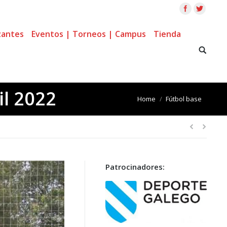
zantes
Eventos | Torneos | Campus
Tienda
l 2022
You are here:
Home
Fútbol base
Patrocinadores: