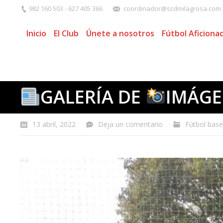
982 160 503 - 627 405 366
coordinador@scdmilagrosa.com
Inicio
El Club
Únete a nosotros
Fútbol Aficiona
GALERÍA DE
IMÁG
13 abril, 2022
Deja un comentario
Fútbol base