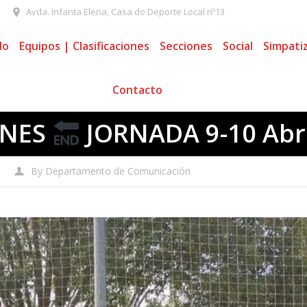
Avda. Infanta Elena, Casa do Deporte Local nº13
do
Equipos | Clasificaciones
Secciones
Social
Simpati
Contacto
ENES
JORNADA 9-10 Abri
By
Departamento de Comunicación