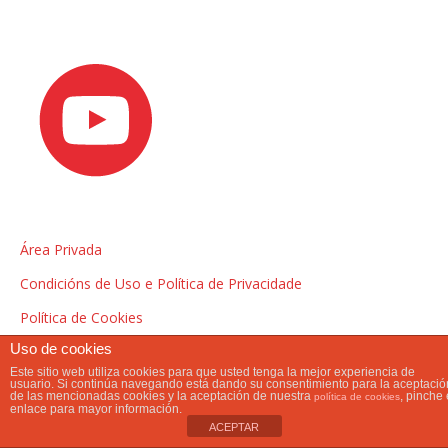
Área Privada
Condicións de Uso e Política de Privacidade
Política de Cookies
Uso de cookies
Este sitio web utiliza cookies para que usted tenga la mejor experiencia de
usuario. Si continúa navegando está dando su consentimiento para la aceptació
de las mencionadas cookies y la aceptación de nuestra
, pinche 
política de cookies
enlace para mayor información.
ACEPTAR