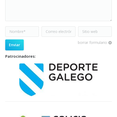
Nombre *
Correo electrónico
Sitio web
*
borrar formulario
Enviar
Patrocinadores: