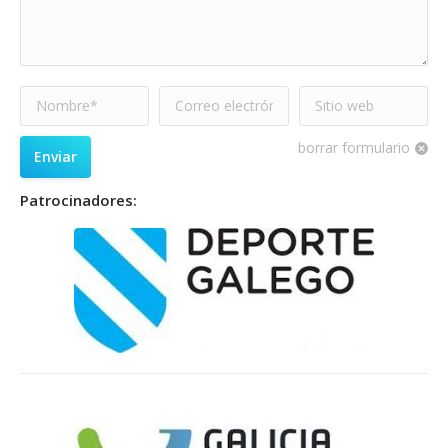
Nombre *
Correo electrónico
Sitio web
*
borrar formulario
Enviar
Patrocinadores: