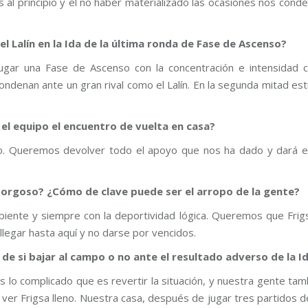
os al principio y el no haber materializado las ocasiones nos conde
 Lalín en la Ida de la última ronda de Fase de Ascenso?
ugar una Fase de Ascenso con la concentración e intensidad 
ondenan ante un gran rival como el Lalín. En la segunda mitad e
l equipo el encuentro de vuelta en casa?
tido. Queremos devolver todo el apoyo que nos ha dado y dará 
 Gorgoso? ¿Cómo de clave puede ser el arropo de la gente?
iente y siempre con la deportividad lógica. Queremos que Frig
llegar hasta aquí y no darse por vencidos.
e si bajar al campo o no ante el resultado adverso de la I
os lo complicado que es revertir la situación, y nuestra gente ta
 ver Frigsa lleno. Nuestra casa, después de jugar tres partidos d