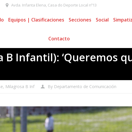
Avda. Infanta Elena, Casa do Deporte Local nº13
do
Equipos | Clasificaciones
Secciones
Social
Simpati
Contacto
 B Infantil): ‘Queremos qu
se
,
Milagrosa B Inf
By
Departamento de Comunicación