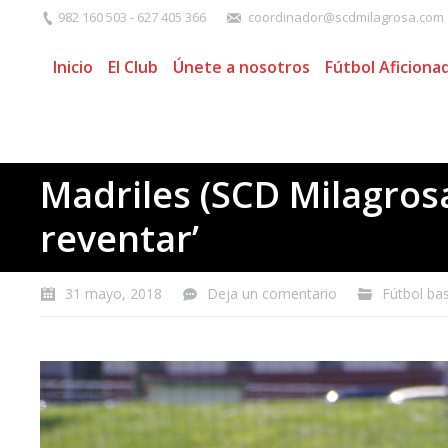
982 160 503 - 627 405 366
coordinador@scdmilagrosa.com
Inicio
El Club
Únete a nosotros
Fútbol Aficiona
Madriles (SCD Milagrosa
reventar’
31 mayo, 2018
Deja un comentario
Fútbol ba