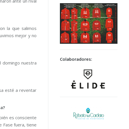
naron ante un rival
con la que salimos
stuvimos mejor y no
Colaboradores:
el domingo nuestra
sa esté a reventar
da?
mbién es consciente
e Fase fuera, tiene