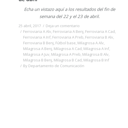
Echa un vistazo aquí a los resultados del fin de
semana del 22 y el 23 de abril.
25 abril, 2017
Deja un comentario
Ferroviaria A Alv
,
Ferroviaria A Benj
,
Ferroviaria A Cad
,
Ferroviaria A Inf
,
Ferroviaria A Preb
,
Ferroviaria B Alv
,
Ferroviaria B Benj
,
Fútbol base
,
Milagrosa A Alv
,
Milagrosa A Benj
,
Milagrosa A Cad
,
Milagrosa A Inf
,
Milagrosa A Juv
,
Milagrosa A Preb
,
Milagrosa B Alv
,
Milagrosa B Benj
,
Milagrosa B Cad
,
Milagrosa B Inf
By
Departamento de Comunicación