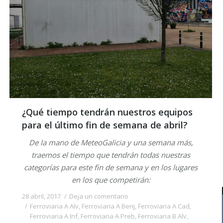
¿Qué tiempo tendrán nuestros equipos
para el último fin de semana de abril?
De la mano de MeteoGalicia y una semana más,
traemos el tiempo que tendrán todas nuestras
categorías para este fin de semana y en los lugares
en los que competirán:
28 abril, 2017
Deja un comentario
Ferroviaria A Alv
,
Ferroviaria A Benj
,
Ferroviaria A Cad
,
Ferroviaria A Inf
,
Ferroviaria A Preb
,
Ferroviaria B Alv
,