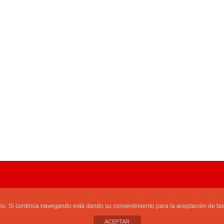
os
Fútbol Aficionado
Equipos | Clasificaciones
Secciones
Social
uario. Si continúa navegando está dando su consentimiento para la aceptación de l
ienda
Contacto
ACEPTAR