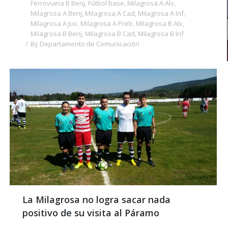
Ferroviaria B Benj
,
Fútbol base
,
Milagrosa A Alv
,
Milagrosa A Benj
,
Milagrosa A Cad
,
Milagrosa A Inf
,
Milagrosa A Juv
,
Milagrosa A Preb
,
Milagrosa B Alv
,
Milagrosa B Benj
,
Milagrosa B Cad
,
Milagrosa B Inf
By
Departamento de Comunicación
La Milagrosa no logra sacar nada
positivo de su visita al Páramo