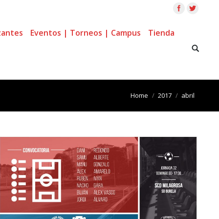
zantes
Eventos | Torneos | Campus
Tienda
You are here:
Home
2017
abril