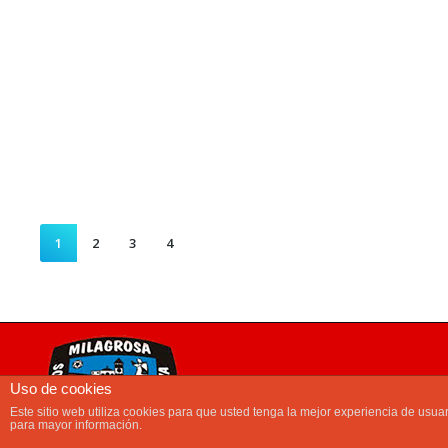
1
2
3
4
Uso de cookies
Inicio
El Club
Únete a nosotr
Este sitio web utiliza cookies para que usted tenga la mejor experiencia de us
Eventos | Torneos | Campus
T
para mayor información.