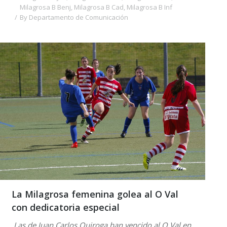
Milagrosa B Benj
,
Milagrosa B Cad
,
Milagrosa B Inf
By
Departamento de Comunicación
La Milagrosa femenina golea al O Val
con dedicatoria especial
Las de Juan Carlos Quiroga han vencido al O Val en