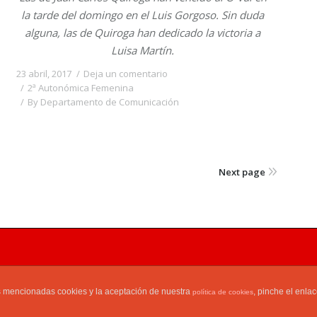
la tarde del domingo en el Luis Gorgoso. Sin duda
alguna, las de Quiroga han dedicado la victoria a
Luisa Martín.
23 abril, 2017
Deja un comentario
2ª Autonómica Femenina
By
Departamento de Comunicación
Next page
Teléfono y fax: 982 160 503-627 405 366 ©
Simpatizantes
as mencionadas cookies y la aceptación de nuestra
, pinche el enla
política de cookies
S.C.D.Milagrosa