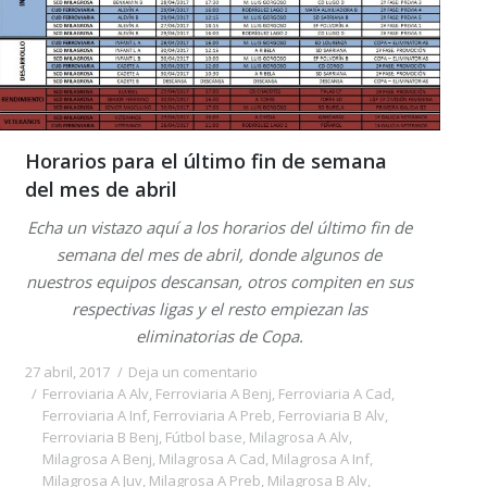
Horarios para el último fin de semana
del mes de abril
Echa un vistazo aquí a los horarios del último fin de
semana del mes de abril, donde algunos de
nuestros equipos descansan, otros compiten en sus
respectivas ligas y el resto empiezan las
eliminatorias de Copa.
27 abril, 2017
Deja un comentario
Ferroviaria A Alv
,
Ferroviaria A Benj
,
Ferroviaria A Cad
,
Ferroviaria A Inf
,
Ferroviaria A Preb
,
Ferroviaria B Alv
,
Ferroviaria B Benj
,
Fútbol base
,
Milagrosa A Alv
,
Milagrosa A Benj
,
Milagrosa A Cad
,
Milagrosa A Inf
,
Milagrosa A Juv
,
Milagrosa A Preb
,
Milagrosa B Alv
,