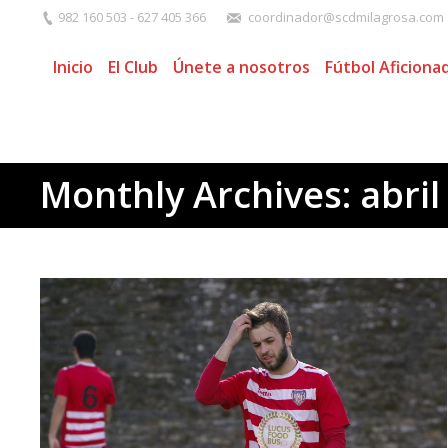
982 160 503 - 627 405 366
coordinador@scdmilagrosa.com
Inicio
El Club
Únete a nosotros
Fútbol Aficiona
Monthly Archives:
abril