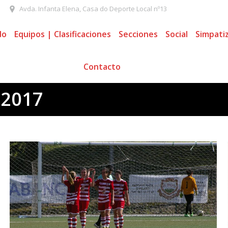
Avda. Infanta Elena, Casa do Deporte Local nº13
do
Equipos | Clasificaciones
Secciones
Social
Simpati
Contacto
 2017