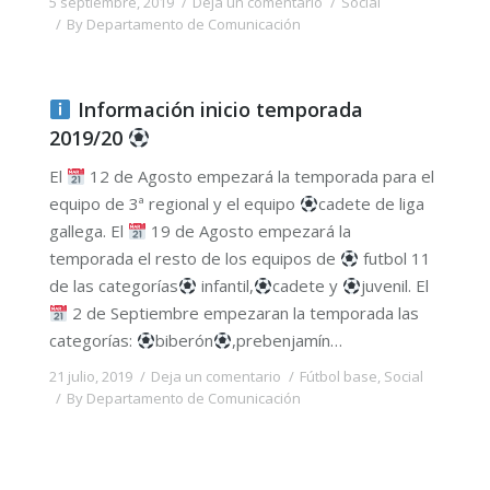
5 septiembre, 2019
Deja un comentario
Social
By
Departamento de Comunicación
Información inicio temporada
2019/20
El
12 de Agosto empezará la temporada para el
equipo de 3ª regional y el equipo
cadete de liga
gallega. El
19 de Agosto empezará la
temporada el resto de los equipos de
futbol 11
de las categorías
infantil,
cadete y
juvenil. El
2 de Septiembre empezaran la temporada las
categorías:
biberón
,prebenjamín…
21 julio, 2019
Deja un comentario
Fútbol base
,
Social
By
Departamento de Comunicación