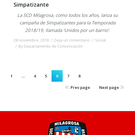
Simpatizante
La SCD Milagrosa, como todos los años, lanza su
campaña de Simpatizantes para la Temporada
2018/19, llamada ‘Unidos por un barrio’.
28 noviembre, 2018
Deja un comentario
Social
By
Departamento de Comunicación
1
…
4
5
6
7
8
Prev page
Next page