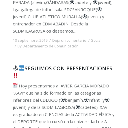
PARADAI(alevín),GÁNDARAS(
cadete y
juvenil),
liga gallega de futbol sala. SDCSANROQUE(
juvenil),CLUB ATLETICO MURALLA(
juvenil) y
entrenador en EDM ABADIN. Desde la
SCDMILAGROSA os deseamos…
10 septiembre, 2019
Deja un comentario
Social
By
Departamento de Comunicación
SEGUIMOS CON PRESENTACIONES
Hoy presentamos a JAVIER GARCIA MORADO
“XAVI” que ha sido formado en las categorias
inferiores del CDLUGO (
benjamín,
infantil y
juvenil) y de la SCDMILAGROSA(
cadetes). XAVI
es graduado en CIENCIAS de la ACTIVIDAD FÍSICA y
el DEPORTE que lo cursó en la universidad de A