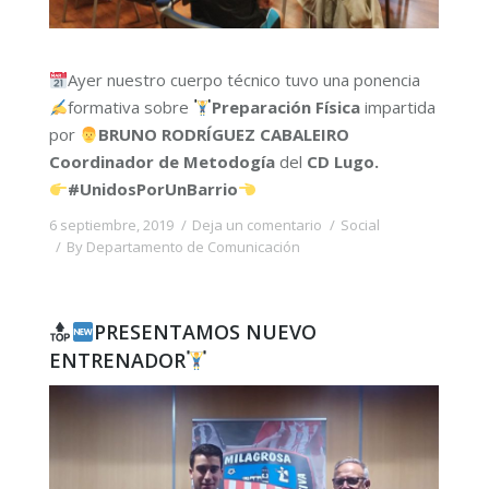
Ayer nuestro cuerpo técnico tuvo una ponencia
formativa sobre
Preparación Física
impartida
por
BRUNO RODRÍGUEZ CABALEIRO
Coordinador de Metodogía
del
CD Lugo.
#UnidosPorUnBarrio
6 septiembre, 2019
Deja un comentario
Social
By
Departamento de Comunicación
PRESENTAMOS NUEVO
ENTRENADOR