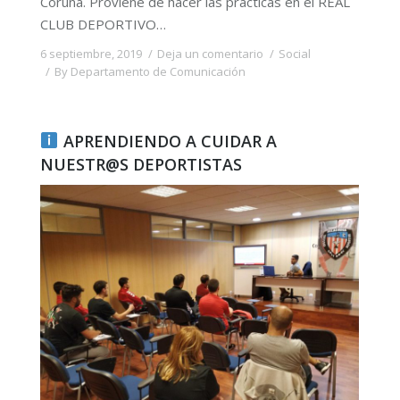
Coruña. Proviene de hacer las prácticas en el REAL
CLUB DEPORTIVO…
6 septiembre, 2019
Deja un comentario
Social
By
Departamento de Comunicación
APRENDIENDO A CUIDAR A
NUESTR@S DEPORTISTAS