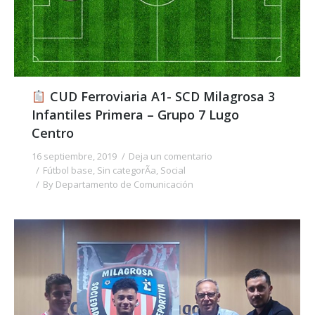
CUD Ferroviaria A1- SCD Milagrosa 3
Infantiles Primera – Grupo 7 Lugo
Centro
16 septiembre, 2019
Deja un comentario
Fútbol base
,
Sin categorÃ­a
,
Social
By
Departamento de Comunicación