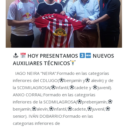
HOY PRESENTAMOS
NUEVOS
AUXILIARES TÉCNICOS
IAGO NEIRA “NEIRA”:Formado en las categorías
inferiores del CDLUGO(
benjamín y
alevín) y de
la SCDMILAGROSA(
infantil,
cadete y
juvenil).
ANXO CORRAL:Formado en las categorías
inferiores de la SCDMILAGROSA(
prebenjamín,
benjamín,
alevín,
infantil,
cadete,
juvenil,
senior). IVÁN DOBARRIO:Formado en las
categorias inferiores de