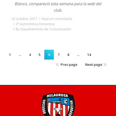
Blanco, compareció esta semana para la web del
club.
22 octubre, 2017
Deja un comentario
2ª Autonómica Femenina
By
Departamento de Comunicación
1
…
4
5
6
7
8
…
14
Prev page
Next page