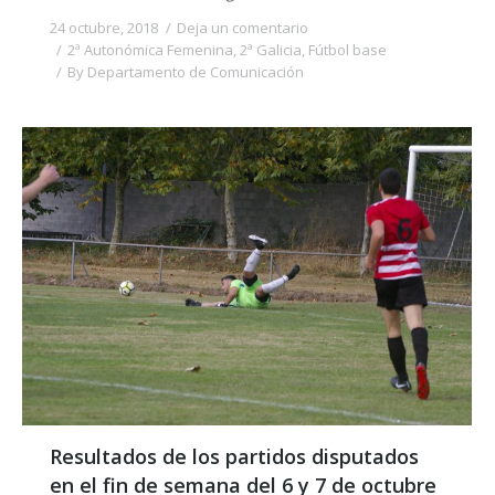
24 octubre, 2018
Deja un comentario
2ª Autonómica Femenina
,
2ª Galicia
,
Fútbol base
By
Departamento de Comunicación
Resultados de los partidos disputados
en el fin de semana del 6 y 7 de octubre