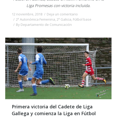
Liga Promesas con victoria incluida.
12 noviembre, 2018
Deja un comentario
2ª Autonómica Femenina
,
2ª Galicia
,
Fútbol base
By
Departamento de Comunicación
Primera victoria del Cadete de Liga
Gallega y comienza la Liga en Fútbol