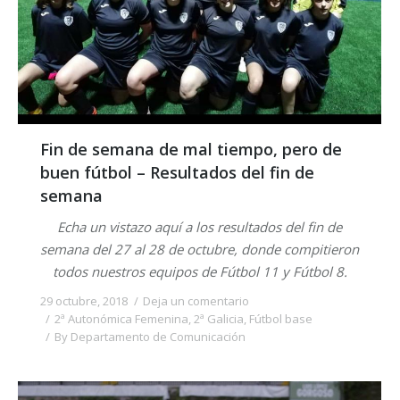
Fin de semana de mal tiempo, pero de
buen fútbol – Resultados del fin de
semana
Echa un vistazo aquí a los resultados del fin de
semana del 27 al 28 de octubre, donde compitieron
todos nuestros equipos de Fútbol 11 y Fútbol 8.
29 octubre, 2018
Deja un comentario
2ª Autonómica Femenina
,
2ª Galicia
,
Fútbol base
By
Departamento de Comunicación