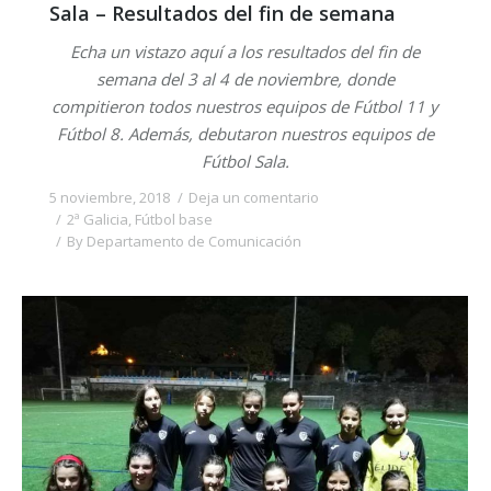
Sala – Resultados del fin de semana
Echa un vistazo aquí a los resultados del fin de
semana del 3 al 4 de noviembre, donde
compitieron todos nuestros equipos de Fútbol 11 y
Fútbol 8. Además, debutaron nuestros equipos de
Fútbol Sala.
5 noviembre, 2018
Deja un comentario
2ª Galicia
,
Fútbol base
By
Departamento de Comunicación