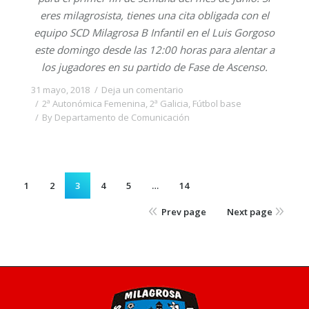
eres milagrosista, tienes una cita obligada con el
equipo SCD Milagrosa B Infantil en el Luis Gorgoso
este domingo desde las 12:00 horas para alentar a
los jugadores en su partido de Fase de Ascenso.
31 mayo, 2018
Deja un comentario
2ª Autonómica Femenina
,
2ª Galicia
,
Fútbol base
By
Departamento de Comunicación
1
2
3
4
5
…
14
Prev page
Next page