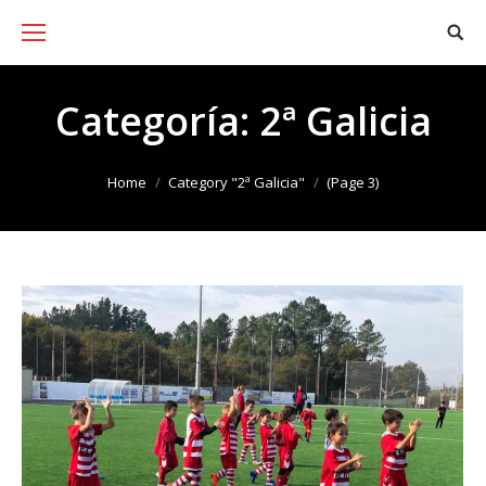
Categoría:
2ª Galicia
You are here:
Home
Category "2ª Galicia"
(Page 3)