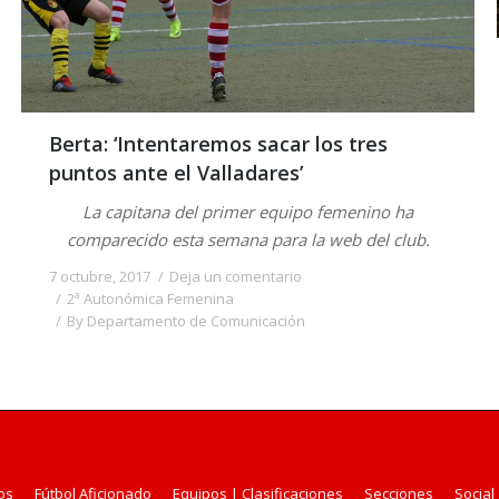
Berta: ‘Intentaremos sacar los tres
puntos ante el Valladares’
La capitana del primer equipo femenino ha
comparecido esta semana para la web del club.
7 octubre, 2017
Deja un comentario
2ª Autonómica Femenina
By
Departamento de Comunicación
os
Fútbol Aficionado
Equipos | Clasificaciones
Secciones
Social