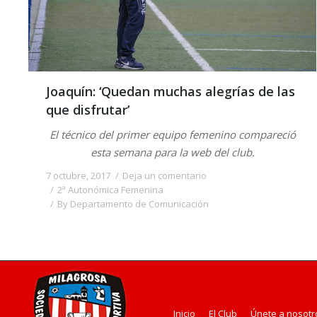
Joaquín: ‘Quedan muchas alegrías de las
que disfrutar’
El técnico del primer equipo femenino compareció
esta semana para la web del club.
7 octubre, 2017
Deja un comentario
2ª Autonómica Femenina
By
Departamento de Comunicación
Inicio
El Club
Únete a nosotr