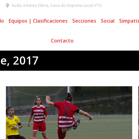
Avda. Infanta Elena, Casa do Deporte Local nº13
do
Equipos | Clasificaciones
Secciones
Social
Simpati
Contacto
e, 2017