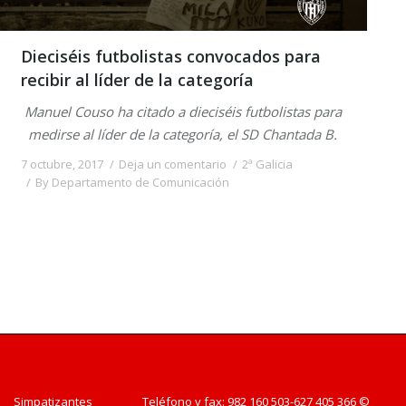
Dieciséis futbolistas convocados para
recibir al líder de la categoría
Manuel Couso ha citado a dieciséis futbolistas para
medirse al líder de la categoría, el SD Chantada B.
7 octubre, 2017
Deja un comentario
2ª Galicia
By
Departamento de Comunicación
Teléfono y fax: 982 160 503-627 405 366 ©
Simpatizantes