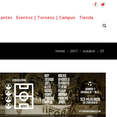
zantes
Eventos | Torneos | Campus
Tienda
You are here:
Home
2017
octubre
07