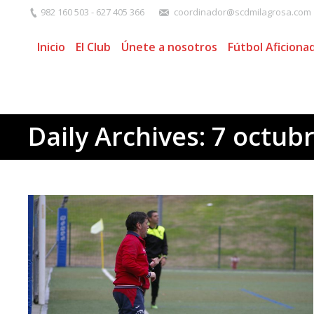
982 160 503 - 627 405 366
coordinador@scdmilagrosa.com
Inicio
El Club
Únete a nosotros
Fútbol Aficiona
Daily Archives:
7 octubr