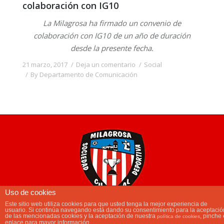
colaboración con IG10
La Milagrosa ha firmado un convenio de
colaboración con IG10 de un año de duración
desde la presente fecha.
21 marzo, 2017
Deja un comentario
Social
By
Departamento de Comunicación
Uso de cookies
Este sitio web utiliza cookies para que usted tenga la mejor experiencia de
usuario. Si continúa navegando está dando su consentimiento para la aceptació
main_menu
de las mencionadas cookies y la aceptación de nuestra
, pinche 
política de cookies
enlace para mayor información.