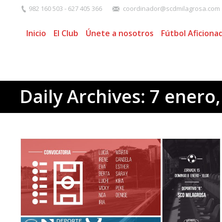
982 160 503 - 627 405 366
coordinador@scdmilagrosa.com
Inicio
El Club
Únete a nosotros
Fútbol Aficiona
Daily Archives:
7 enero,