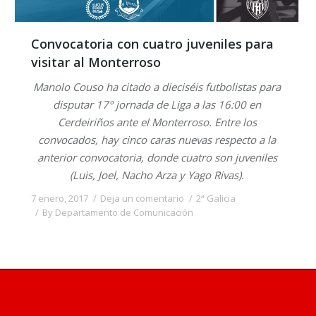
Convocatoria con cuatro juveniles para
visitar al Monterroso
Manolo Couso ha citado a dieciséis futbolistas para
disputar 17º jornada de Liga a las 16:00 en
Cerdeiriños ante el Monterroso. Entre los
convocados, hay cinco caras nuevas respecto a la
anterior convocatoria, donde cuatro son juveniles
(Luis, Joel, Nacho Arza y Yago Rivas).
7 enero, 2017
Deja un comentario
2ª Galicia
By
Departamento de Comunicación