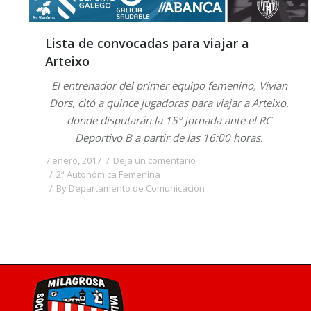
Lista de convocadas para viajar a
Arteixo
El entrenador del primer equipo femenino, Vivian
Dors, citó a quince jugadoras para viajar a Arteixo,
donde disputarán la 15º jornada ante el RC
Deportivo B a partir de las 16:00 horas.
7 enero, 2017
Deja un comentario
2ª Autonómica Femenina
By
Departamento de Comunicación