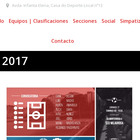
Avda. Infanta Elena, Casa do Deporte Local nº13
do
Equipos | Clasificaciones
Secciones
Social
Simpati
Contacto
 2017